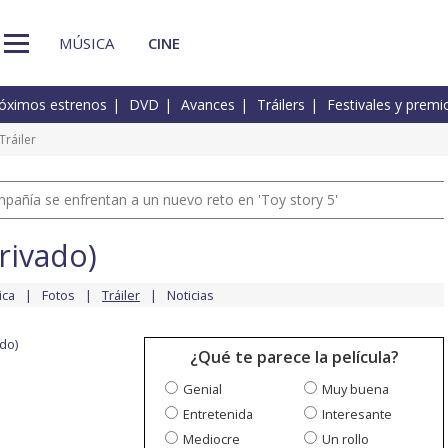
MÚSICA
CINE
óximos estrenos
DVD
Avances
Tráilers
Festivales y premi
Tráiler
pañía se enfrentan a un nuevo reto en 'Toy story 5'
rivado)
ica
Fotos
Tráiler
Noticias
do)
¿Qué te parece la película?
Genial
Muy buena
Entretenida
Interesante
Mediocre
Un rollo