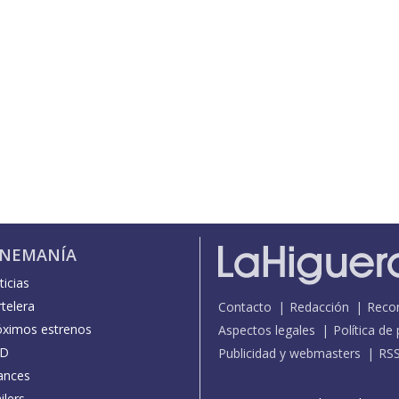
INEMANÍA
icias
telera
Contacto
Redacción
Reco
óximos estrenos
Aspectos legales
Política de
D
Publicidad y webmasters
RS
ances
ilers