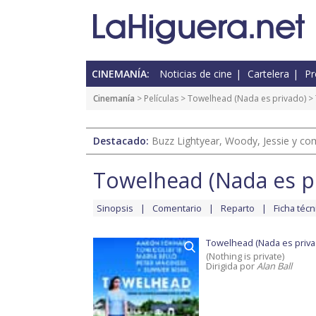
CINEMANÍA:
Noticias de cine
Cartelera
Pr
Cinemanía
> Películas >
Towelhead (Nada es privado)
> 
Destacado:
Buzz Lightyear, Woody, Jessie y com
Towelhead (Nada es p
Sinopsis
Comentario
Reparto
Ficha técn
Towelhead (Nada es priva
(Nothing is private)
Dirigida por
Alan Ball