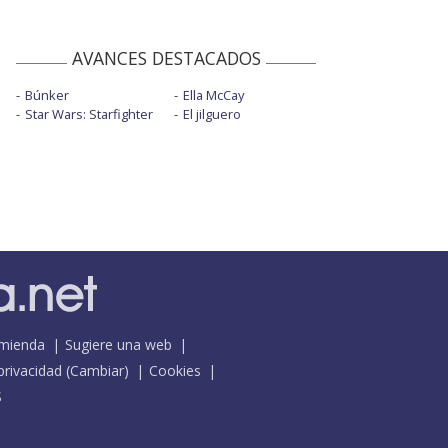
AVANCES DESTACADOS
Búnker
Ella McCay
Star Wars: Starfighter
El jilguero
mienda
Sugiere una web
 privacidad
(
Cambiar
)
Cookies
S