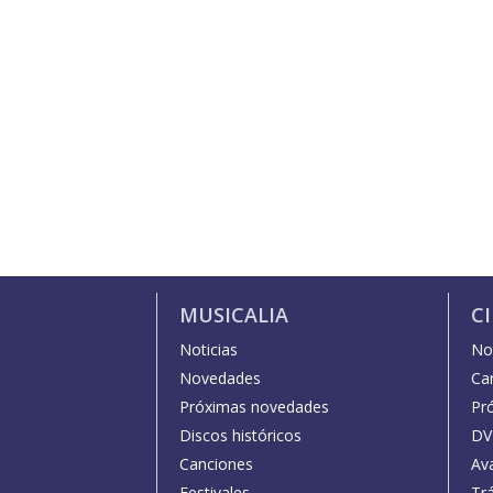
MUSICALIA
C
Noticias
Not
Novedades
Car
Próximas novedades
Pr
Discos históricos
DV
Canciones
Av
Festivales
Trá