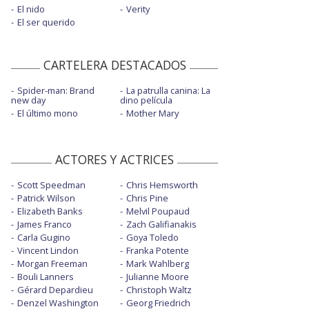
El nido
Verity
El ser querido
CARTELERA DESTACADOS
Spider-man: Brand
La patrulla canina: La
new day
dino película
El último mono
Mother Mary
ACTORES Y ACTRICES
Scott Speedman
Chris Hemsworth
Patrick Wilson
Chris Pine
Elizabeth Banks
Melvil Poupaud
James Franco
Zach Galifianakis
Carla Gugino
Goya Toledo
Vincent Lindon
Franka Potente
Morgan Freeman
Mark Wahlberg
Bouli Lanners
Julianne Moore
Gérard Depardieu
Christoph Waltz
Denzel Washington
Georg Friedrich