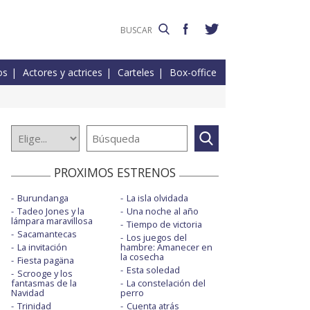
os
Actores y actrices
Carteles
Box-office
PROXIMOS ESTRENOS
Burundanga
La isla olvidada
Tadeo Jones y la
Una noche al año
lámpara maravillosa
Tiempo de victoria
Sacamantecas
Los juegos del
La invitación
hambre: Amanecer en
la cosecha
Fiesta pagäna
Esta soledad
Scrooge y los
fantasmas de la
La constelación del
Navidad
perro
Trinidad
Cuenta atrás