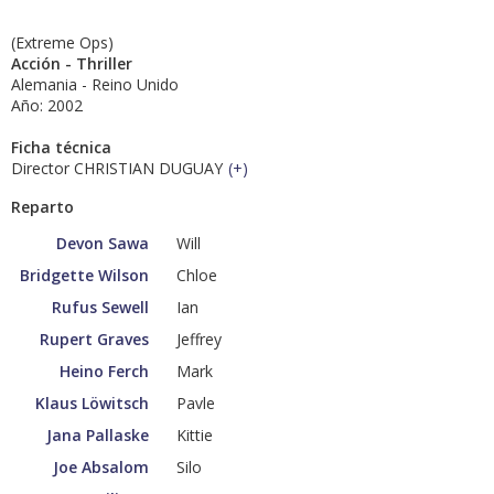
(Extreme Ops)
Acción - Thriller
Alemania - Reino Unido
Año: 2002
Ficha técnica
Director CHRISTIAN DUGUAY
(
+
)
Reparto
Devon Sawa
Will
Bridgette Wilson
Chloe
Rufus Sewell
Ian
Rupert Graves
Jeffrey
Heino Ferch
Mark
Klaus Löwitsch
Pavle
Jana Pallaske
Kittie
Joe Absalom
Silo