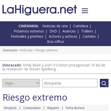
CINEMANÍA:
Noticias de cine
Cartelera
Próximos estrenos
DVD
Avances
Tráilers
Festivales y premios
Actores y actrices
Carteles
Box-office
Cinemanía
> Películas > Riesgo extremo
Destacado:
Emily Blunt y Josh O'Connor protagonizan 'El día de
la revelación' de Steven Spielberg
Riesgo extremo
Sinopsis
Comentario
Reparto
Ficha técnica