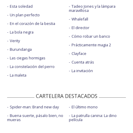
Esta soledad
Tadeo Jones y la lámpara
maravillosa
Un plan perfecto
Whalefall
En el corazón de la bestia
El director
La bola negra
Cómo robar un banco
Verity
Prácticamente magia 2
Burundanga
Clayface
Las ciegas hormigas
Cuenta atrás
La constelación del perro
La invitación
La maleta
CARTELERA DESTACADOS
Spider-man: Brand new day
El último mono
Buena suerte, pásalo bien, no
La patrulla canina: La dino
mueras
película