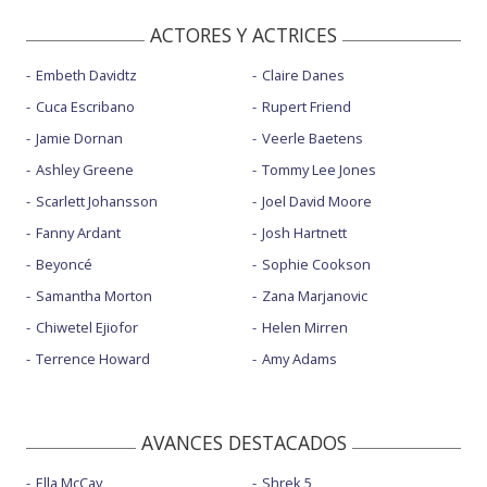
ACTORES Y ACTRICES
Embeth Davidtz
Claire Danes
Cuca Escribano
Rupert Friend
Jamie Dornan
Veerle Baetens
Ashley Greene
Tommy Lee Jones
Scarlett Johansson
Joel David Moore
Fanny Ardant
Josh Hartnett
Beyoncé
Sophie Cookson
Samantha Morton
Zana Marjanovic
Chiwetel Ejiofor
Helen Mirren
Terrence Howard
Amy Adams
AVANCES DESTACADOS
Ella McCay
Shrek 5