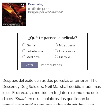
Doomsday
(El día del juicio)
Dirigida por
Neil Marshall
¿Qué te parece la película?
Genial
Muy buena
Entretenida
Interesante
Mediocre
Un rollo
Votar
Ver resultados
Después del éxito de sus dos películas anteriores, The
Descent y Dog Soldiers, Neil Marshall decidió ir aún más
lejos. El director, conocido en Inglaterra como uno de los
chicos
"Splat"
, en otras palabras, los que llenan la
pantalla con acción continua a ritmo de vértigo, ideó