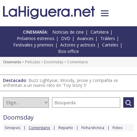
CINEMANÍA:
Noticias de cine
Cartelera
Próximos estrenos
DVD
Avances
Tráilers
Festivales y premios
Actores y actrices
Carteles
Box-office
Cinemanía
> Películas >
Doomsday
> Comentario
Destacado:
Buzz Lightyear, Woody, Jessie y compañía se
enfrentan a un nuevo reto en 'Toy story 5'
Doomsday
Sinopsis
Comentario
Reparto
Ficha técnica
Fotos