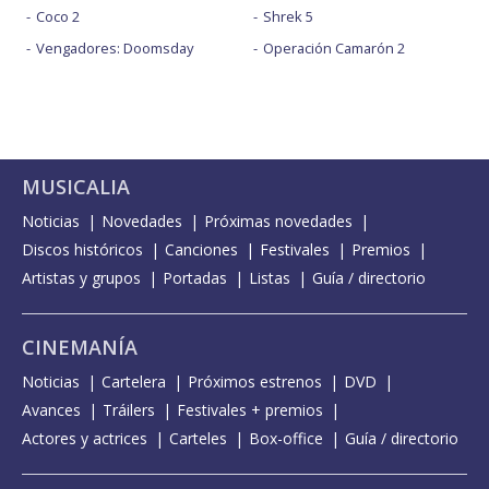
Coco 2
Shrek 5
Vengadores: Doomsday
Operación Camarón 2
MUSICALIA
Noticias
Novedades
Próximas novedades
Discos históricos
Canciones
Festivales
Premios
Artistas y grupos
Portadas
Listas
Guía / directorio
CINEMANÍA
Noticias
Cartelera
Próximos estrenos
DVD
Avances
Tráilers
Festivales + premios
Actores y actrices
Carteles
Box-office
Guía / directorio