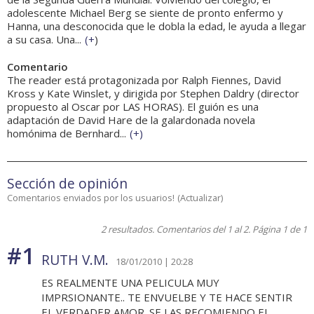
adolescente Michael Berg se siente de pronto enfermo y
Hanna, una desconocida que le dobla la edad, le ayuda a llegar
a su casa. Una...
(
+
)
Comentario
The reader está protagonizada por Ralph Fiennes, David
Kross y Kate Winslet, y dirigida por Stephen Daldry (director
propuesto al Oscar por LAS HORAS). El guión es una
adaptación de David Hare de la galardonada novela
homónima de Bernhard...
(
+
)
Sección de opinión
Comentarios enviados por los usuarios!
(
Actualizar
)
2 resultados. Comentarios del 1 al 2. Página 1 de 1
#1
RUTH V.M.
18/01/2010 | 20:28
ES REALMENTE UNA PELICULA MUY
IMPRSIONANTE.. TE ENVUELBE Y TE HACE SENTIR
EL VERDADER AMOR. SE LAS RECOMIENDO EL