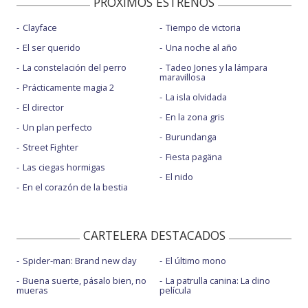
PROXIMOS ESTRENOS
Clayface
Tiempo de victoria
El ser querido
Una noche al año
La constelación del perro
Tadeo Jones y la lámpara
maravillosa
Prácticamente magia 2
La isla olvidada
El director
En la zona gris
Un plan perfecto
Burundanga
Street Fighter
Fiesta pagäna
Las ciegas hormigas
El nido
En el corazón de la bestia
CARTELERA DESTACADOS
Spider-man: Brand new day
El último mono
Buena suerte, pásalo bien, no
La patrulla canina: La dino
mueras
película