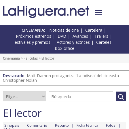
CINEMANÍA:
Noticias de cine
Cartelera
Próximos estrenos
DVD
Avances
Tráilers
Festivales y premios
Actores y actrices
Carteles
Box-office
Cinemanía
> Películas > El lector
Destacado:
Matt Damon protagoniza 'La odisea' del cineasta
Christopher Nolan
El lector
Sinopsis
Comentario
Reparto
Ficha técnica
Fotos