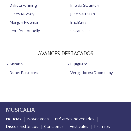
Dakota Fanning
Imelda Staunton
James McAvoy
José Sacristán
Morgan Freeman
Eric Bana
Jennifer Connelly
Oscar Isaac
AVANCES DESTACADOS
Shrek 5
El jilguero
Dune: Parte tres
Vengadores: Doomsday
MUSICALIA
Noticias
Novedades
Próximas novedades
Discos históricos
Canciones
Festivales
Premios