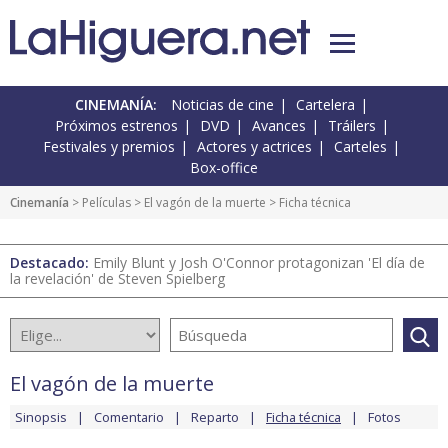
CINEMANÍA:
Noticias de cine
Cartelera
Próximos estrenos
DVD
Avances
Tráilers
Festivales y premios
Actores y actrices
Carteles
Box-office
Cinemanía
> Películas >
El vagón de la muerte
> Ficha técnica
Destacado:
Emily Blunt y Josh O'Connor protagonizan 'El día de
la revelación' de Steven Spielberg
El vagón de la muerte
Sinopsis
Comentario
Reparto
Ficha técnica
Fotos