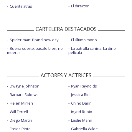
El director
Cuenta atrás
CARTELERA DESTACADOS
Spider-man: Brand new day
El último mono
Buena suerte, pásalo bien, no
La patrulla canina: La dino
mueras
película
ACTORES Y ACTRICES
Dwayne Johnson
Ryan Reynolds
Barbara Sukowa
Jessica Biel
Helen Mirren
Chino Darín
Will Ferrell
Ingrid Rubio
Diego Martín
Leslie Mann
Freida Pinto
Gabriella Wilde