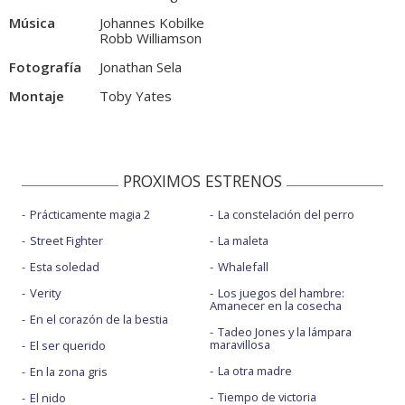
Música
Johannes Kobilke
Robb Williamson
Fotografía
Jonathan Sela
Montaje
Toby Yates
PROXIMOS ESTRENOS
Prácticamente magia 2
La constelación del perro
Street Fighter
La maleta
Esta soledad
Whalefall
Verity
Los juegos del hambre:
Amanecer en la cosecha
En el corazón de la bestia
Tadeo Jones y la lámpara
maravillosa
El ser querido
La otra madre
En la zona gris
Tiempo de victoria
El nido