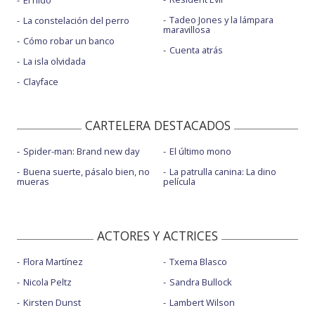
El nido
Tadeo Jones y la lámpara
La constelación del perro
maravillosa
Cómo robar un banco
Cuenta atrás
La isla olvidada
Clayface
CARTELERA DESTACADOS
Spider-man: Brand new day
El último mono
Buena suerte, pásalo bien, no
La patrulla canina: La dino
mueras
película
ACTORES Y ACTRICES
Flora Martínez
Txema Blasco
Nicola Peltz
Sandra Bullock
Kirsten Dunst
Lambert Wilson