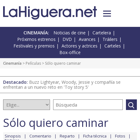
CINEMANÍA:
Noticias de cine
Cartelera
Próximos estrenos
DVD
Avances
Tráilers
Festivales y premios
Actores y actrices
Carteles
Box-office
Cinemanía
> Películas > Sólo quiero caminar
Destacado:
Buzz Lightyear, Woody, Jessie y compañía se
enfrentan a un nuevo reto en 'Toy story 5'
Sólo quiero caminar
Sinopsis
Comentario
Reparto
Ficha técnica
Fotos