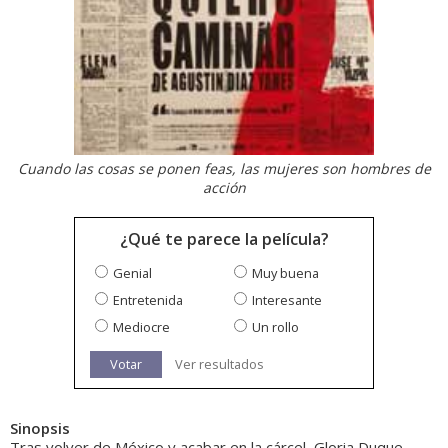
Cuando las cosas se ponen feas, las mujeres son hombres de
acción
¿Qué te parece la película?
Genial
Muy buena
Entretenida
Interesante
Mediocre
Un rollo
Votar
Ver resultados
Sinopsis
Tras volver de México y acabar en la cárcel, Gloria Duque