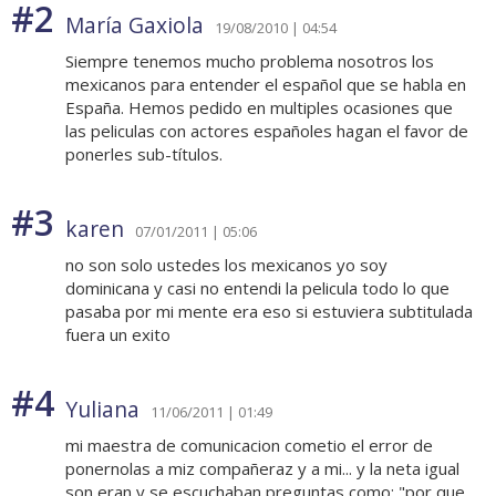
#2
María Gaxiola
19/08/2010 | 04:54
Siempre tenemos mucho problema nosotros los
mexicanos para entender el español que se habla en
España. Hemos pedido en multiples ocasiones que
las peliculas con actores españoles hagan el favor de
ponerles sub-títulos.
#3
karen
07/01/2011 | 05:06
no son solo ustedes los mexicanos yo soy
dominicana y casi no entendi la pelicula todo lo que
pasaba por mi mente era eso si estuviera subtitulada
fuera un exito
#4
Yuliana
11/06/2011 | 01:49
mi maestra de comunicacion cometio el error de
ponernolas a miz compañeraz y a mi... y la neta igual
son eran y se escuchaban preguntas como: "por que