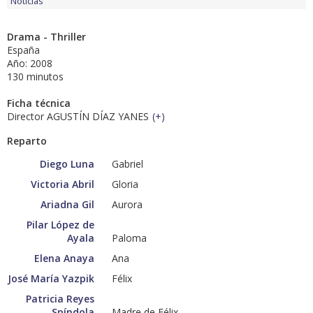
Noticias
Drama - Thriller
España
Año: 2008
130 minutos
Ficha técnica
Director AGUSTÍN DÍAZ YANES
(
+
)
Reparto
Diego Luna
Gabriel
Victoria Abril
Gloria
Ariadna Gil
Aurora
Pilar López de
Ayala
Paloma
Elena Anaya
Ana
José María Yazpik
Félix
Patricia Reyes
Spíndola
Madre de Félix