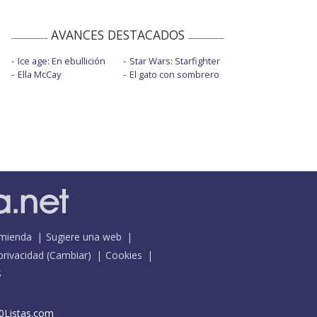
AVANCES DESTACADOS
Ice age: En ebullición
Star Wars: Starfighter
Ella McCay
El gato con sombrero
mienda
Sugiere una web
 privacidad
(
Cambiar
)
Cookies
S
0Listas.com