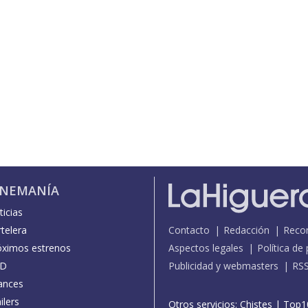
INEMANÍA
icias
telera
Contacto
Redacción
Reco
óximos estrenos
Aspectos legales
Política de
D
Publicidad y webmasters
RS
ances
ilers
Otros servicios:
Chistes
|
Top1