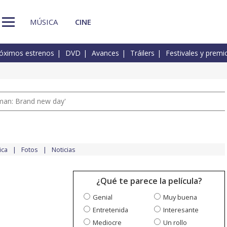
MÚSICA
CINE
óximos estrenos
DVD
Avances
Tráilers
Festivales y premi
man: Brand new day'
ica
Fotos
Noticias
¿Qué te parece la película?
Genial
Muy buena
Entretenida
Interesante
Mediocre
Un rollo