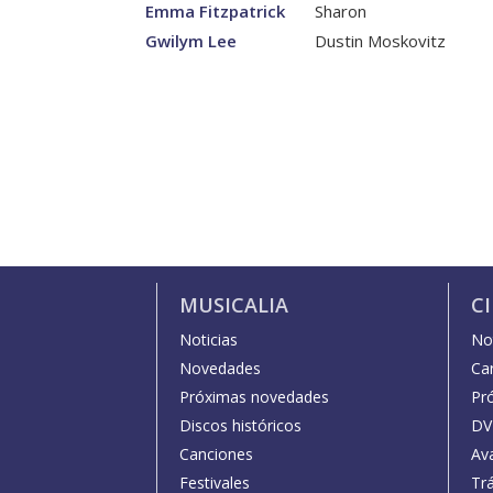
Emma Fitzpatrick
Sharon
Gwilym Lee
Dustin Moskovitz
MUSICALIA
C
Noticias
Not
Novedades
Car
Próximas novedades
Pr
Discos históricos
DV
Canciones
Av
Festivales
Trá