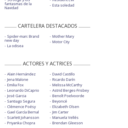
fantasmas de la
Esta soledad
Navidad
CARTELERA DESTACADOS
Spider-man: Brand
Mother Mary
new day
Motor City
La odisea
ACTORES Y ACTRICES
Alain Hernández
David Castillo
Jena Malone
Ricardo Darín
Emilia Fox
Melissa McCarthy
Leonardo DiCaprio
Astrid Berges-Frisbey
José Garcia
Benoît Poelvoorde
Santiago Segura
Beyoncé
Clémence Poésy
Elizabeth Olsen
Gael García Bernal
Jim Carter
Scarlett Johansson
Manuela Vellés
Priyanka Chopra
Brendan Gleeson