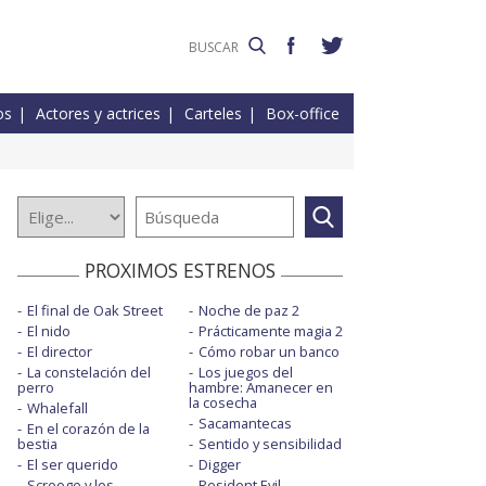
os
Actores y actrices
Carteles
Box-office
PROXIMOS ESTRENOS
El final de Oak Street
Noche de paz 2
El nido
Prácticamente magia 2
El director
Cómo robar un banco
La constelación del
Los juegos del
perro
hambre: Amanecer en
la cosecha
Whalefall
Sacamantecas
En el corazón de la
bestia
Sentido y sensibilidad
El ser querido
Digger
Scrooge y los
Resident Evil