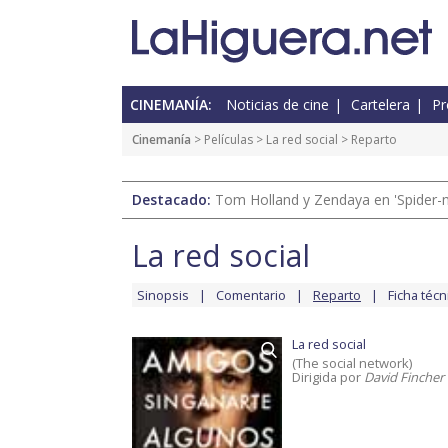
CINEMANÍA:
Noticias de cine
Cartelera
Pr
Cinemanía
> Películas >
La red social
> Reparto
Destacado:
Tom Holland y Zendaya en 'Spider-
La red social
Sinopsis
Comentario
Reparto
Ficha técn
La red social
(The social network)
Dirigida por
David Fincher