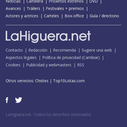
Noticias
Cartelera
Próximos estrenos
DVD
Avances
Tráilers
Festivales + premios
Actores y actrices
Carteles
Box-office
Guía / directorio
Contacto
Redacción
Recomienda
Sugiere una web
Aspectos legales
Política de privacidad
(
Cambiar
)
Cookies
Publicidad y webmasters
RSS
Otros servicios:
Chistes
|
Top10Listas.com
LaHiguera.net. Todos los derechos reservados