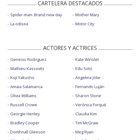
CARTELERA DESTACADOS
Spider-man: Brand new day
Mother Mary
La odisea
Motor City
ACTORES Y ACTRICES
Genesis Rodriguez
Kate Winslet
Mathieu Kassovitz
Edu Soto
Koji Yakusho
Angelina Jolie
Amaia Salamanca
Fernando Luján
Olivia Williams
Sharon Stone
Russell Crowe
Verónica Forqué
Georgie Henley
Claudia Kim
Bradley Cooper
Tim McGraw
Domhnall Gleeson
Meg Ryan