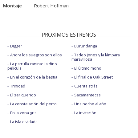
Montaje
Robert Hoffman
PROXIMOS ESTRENOS
Digger
Burundanga
Ahora los suegros son ellos
Tadeo Jones y la lámpara
maravillosa
La patrulla canina: La dino
película
El último mono
En el corazón de la bestia
El final de Oak Street
Trinidad
Cuenta atrás
El ser querido
Sacamantecas
La constelación del perro
Una noche al año
En la zona gris
La invitación
La isla olvidada