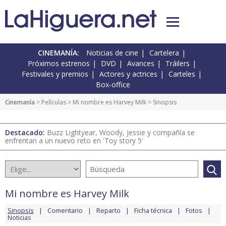
CINEMANÍA:
Noticias de cine
Cartelera
Próximos estrenos
DVD
Avances
Tráilers
Festivales y premios
Actores y actrices
Carteles
Box-office
Cinemanía
> Películas >
Mi nombre es Harvey Milk
> Sinopsis
Destacado:
Buzz Lightyear, Woody, Jessie y compañía se
enfrentan a un nuevo reto en 'Toy story 5'
Mi nombre es Harvey Milk
Sinopsis
Comentario
Reparto
Ficha técnica
Fotos
Noticias