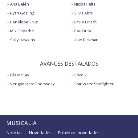
Ana Belén
Nicola Peltz
Ryan Gosling
Silvia Abril
Penélope Cruz
Emile Hirsch
Miki Esparbé
Pau Durà
Sally Hawkins
Alan Rickman
AVANCES DESTACADOS
Ella McCay
Coco 2
Vengadores: Doomsday
Star Wars: Starfighter
MUSICALIA
Noticias
Novedades
Próximas novedades