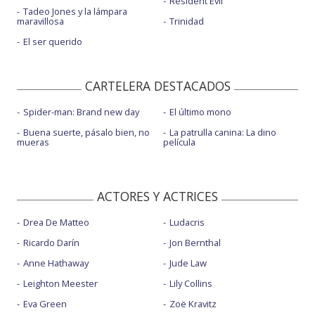
Resident Evil
Tadeo Jones y la lámpara
maravillosa
Trinidad
El ser querido
CARTELERA DESTACADOS
Spider-man: Brand new day
El último mono
Buena suerte, pásalo bien, no
La patrulla canina: La dino
mueras
película
ACTORES Y ACTRICES
Drea De Matteo
Ludacris
Ricardo Darín
Jon Bernthal
Anne Hathaway
Jude Law
Leighton Meester
Lily Collins
Eva Green
Zoë Kravitz