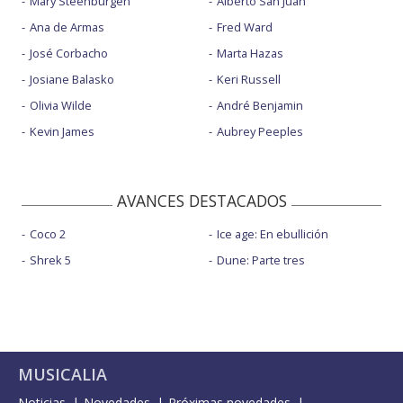
Mary Steenburgen
Alberto San Juan
Ana de Armas
Fred Ward
José Corbacho
Marta Hazas
Josiane Balasko
Keri Russell
Olivia Wilde
André Benjamin
Kevin James
Aubrey Peeples
AVANCES DESTACADOS
Coco 2
Ice age: En ebullición
Shrek 5
Dune: Parte tres
MUSICALIA
Noticias
Novedades
Próximas novedades