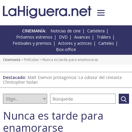
CINEMANÍA:
Noticias de cine
Cartelera
Próximos estrenos
DVD
Avances
Tráilers
Festivales y premios
Actores y actrices
Carteles
Box-office
Cinemanía
> Películas > Nunca es tarde para enamorarse
Destacado:
Matt Damon protagoniza 'La odisea' del cineasta
Christopher Nolan
Nunca es tarde para
enamorarse