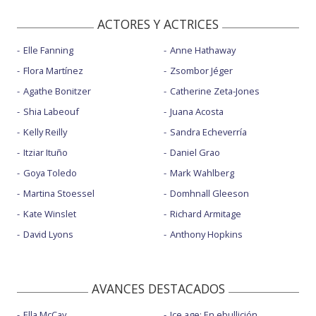
ACTORES Y ACTRICES
Elle Fanning
Anne Hathaway
Flora Martínez
Zsombor Jéger
Agathe Bonitzer
Catherine Zeta-Jones
Shia Labeouf
Juana Acosta
Kelly Reilly
Sandra Echeverría
Itziar Ituño
Daniel Grao
Goya Toledo
Mark Wahlberg
Martina Stoessel
Domhnall Gleeson
Kate Winslet
Richard Armitage
David Lyons
Anthony Hopkins
AVANCES DESTACADOS
Ella McCay
Ice age: En ebullición