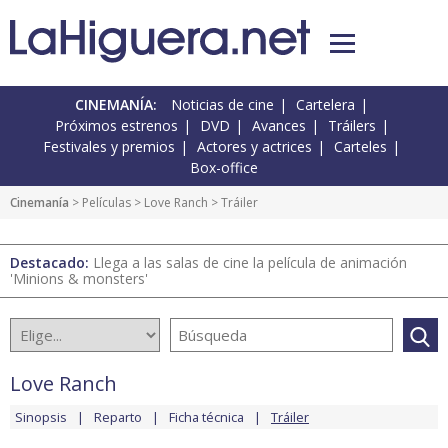
CINEMANÍA:
Noticias de cine
Cartelera
Próximos estrenos
DVD
Avances
Tráilers
Festivales y premios
Actores y actrices
Carteles
Box-office
Cinemanía
> Películas >
Love Ranch
> Tráiler
Destacado:
Llega a las salas de cine la película de animación
'Minions & monsters'
Love Ranch
Sinopsis
Reparto
Ficha técnica
Tráiler