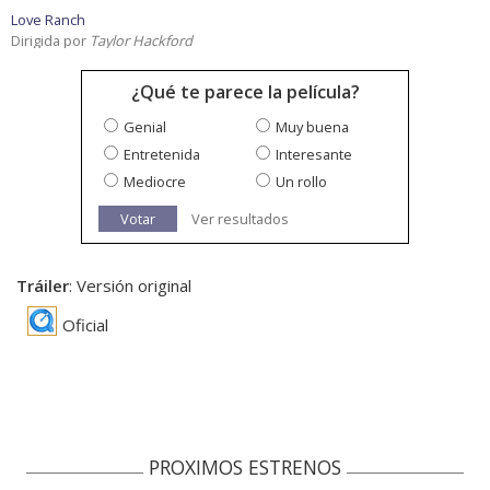
Love Ranch
Dirigida por
Taylor Hackford
¿Qué te parece la película?
Genial
Muy buena
Entretenida
Interesante
Mediocre
Un rollo
Votar
Ver resultados
Tráiler
: Versión original
Oficial
PROXIMOS ESTRENOS