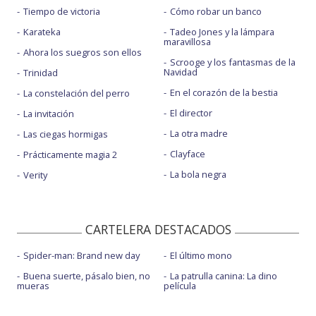
Tiempo de victoria
Cómo robar un banco
Karateka
Tadeo Jones y la lámpara
maravillosa
Ahora los suegros son ellos
Scrooge y los fantasmas de la
Navidad
Trinidad
En el corazón de la bestia
La constelación del perro
El director
La invitación
La otra madre
Las ciegas hormigas
Clayface
Prácticamente magia 2
La bola negra
Verity
CARTELERA DESTACADOS
Spider-man: Brand new day
El último mono
Buena suerte, pásalo bien, no
La patrulla canina: La dino
mueras
película