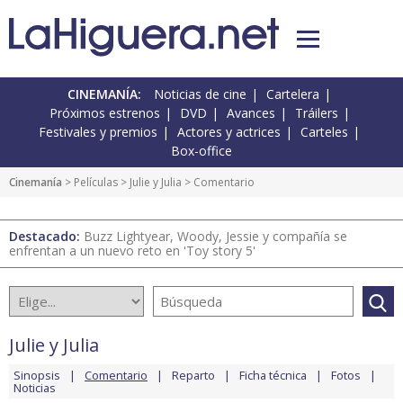
CINEMANÍA:
Noticias de cine
Cartelera
Próximos estrenos
DVD
Avances
Tráilers
Festivales y premios
Actores y actrices
Carteles
Box-office
Cinemanía
> Películas >
Julie y Julia
> Comentario
Destacado:
Buzz Lightyear, Woody, Jessie y compañía se
enfrentan a un nuevo reto en 'Toy story 5'
Julie y Julia
Sinopsis
Comentario
Reparto
Ficha técnica
Fotos
Noticias