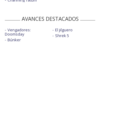
Channing Tatum
AVANCES DESTACADOS
Vengadores:
El jilguero
Doomsday
Shrek 5
Búnker