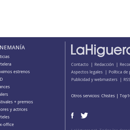
INEMANÍA
icias
telera
Contacto
Redacción
Reco
óximos estrenos
Aspectos legales
Política de
D
Publicidad y webmasters
RS
ances
ilers
Otros servicios:
Chistes
|
Top1
stivales + premios
ores y actrices
teles
x-office