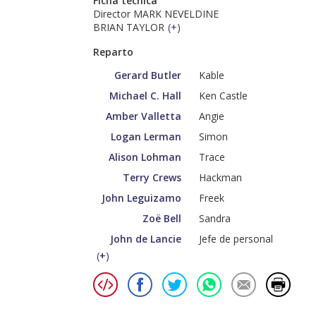
Ficha técnica
Director MARK NEVELDINE
BRIAN TAYLOR
(
+
)
Reparto
Gerard Butler
Kable
Michael C. Hall
Ken Castle
Amber Valletta
Angie
Logan Lerman
Simon
Alison Lohman
Trace
Terry Crews
Hackman
John Leguizamo
Freek
Zoë Bell
Sandra
John de Lancie
Jefe de personal
(
+
)