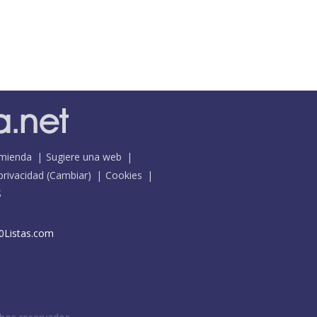
mienda
Sugiere una web
 privacidad
(
Cambiar
)
Cookies
S
0Listas.com