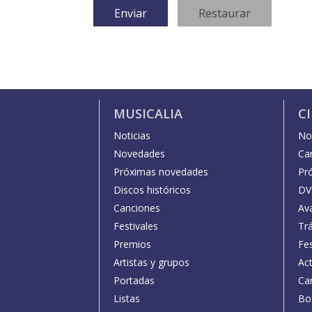
MUSICALIA
C
Noticias
Not
Novedades
Car
Próximas novedades
Pr
Discos históricos
DV
Canciones
Av
Festivales
Trá
Premios
Fe
Artistas y grupos
Act
Portadas
Car
Listas
Bo