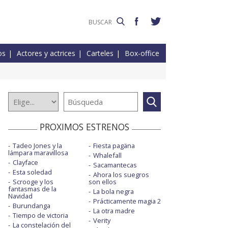
os
Actores y actrices
Carteles
Box-office
PROXIMOS ESTRENOS
Tadeo Jones y la
Fiesta pagäna
lámpara maravillosa
Whalefall
Clayface
Sacamantecas
Esta soledad
Ahora los suegros
Scrooge y los
son ellos
fantasmas de la
La bola negra
Navidad
Prácticamente magia 2
Burundanga
La otra madre
Tiempo de victoria
Verity
La constelación del