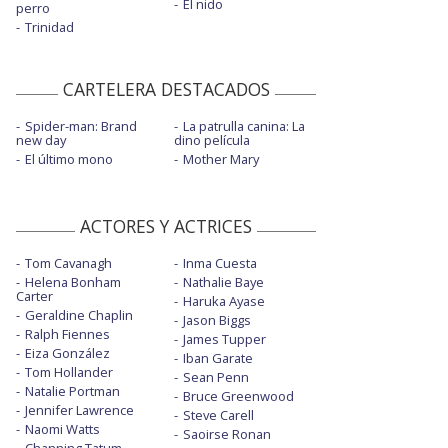
El nido
perro
Trinidad
CARTELERA DESTACADOS
Spider-man: Brand
La patrulla canina: La
new day
dino película
El último mono
Mother Mary
ACTORES Y ACTRICES
Tom Cavanagh
Inma Cuesta
Helena Bonham
Nathalie Baye
Carter
Haruka Ayase
Geraldine Chaplin
Jason Biggs
Ralph Fiennes
James Tupper
Eiza González
Iban Garate
Tom Hollander
Sean Penn
Natalie Portman
Bruce Greenwood
Jennifer Lawrence
Steve Carell
Naomi Watts
Saoirse Ronan