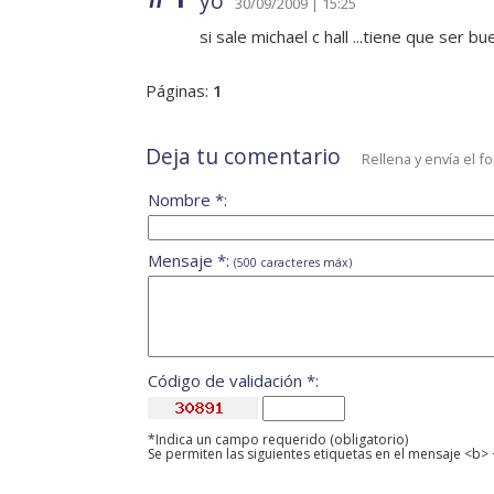
yo
30/09/2009 | 15:25
si sale michael c hall ...tiene que ser bue
Páginas:
1
Deja tu comentario
Rellena y envía el f
Nombre *:
Mensaje *:
(500 caracteres máx)
Código de validación *:
*Indica un campo requerido (obligatorio)
Se permiten las siguientes etiquetas en el mensaje <b> 