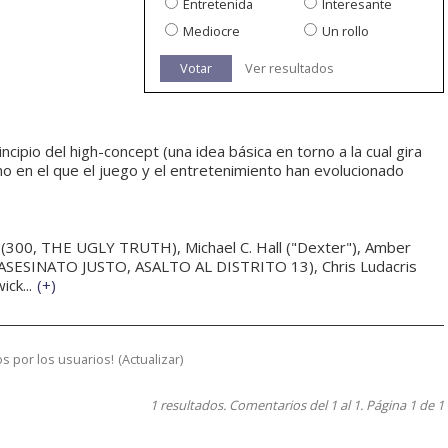
Entretenida
Interesante
Mediocre
Un rollo
Votar
Ver resultados
ncipio del high-concept (una idea básica en torno a la cual gira
o en el que el juego y el entretenimiento han evolucionado
(300, THE UGLY TRUTH), Michael C. Hall ("Dexter"), Amber
ASESINATO JUSTO, ASALTO AL DISTRITO 13), Chris Ludacris
ck...
(
+
)
s por los usuarios!
(
Actualizar
)
1 resultados. Comentarios del 1 al 1. Página 1 de 1