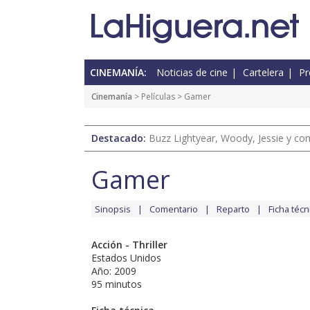
CINEMANÍA:
Noticias de cine
Cartelera
Pr
Cinemanía
> Películas > Gamer
Destacado:
Buzz Lightyear, Woody, Jessie y com
Gamer
Sinopsis
Comentario
Reparto
Ficha técn
Acción - Thriller
Estados Unidos
Año: 2009
95 minutos