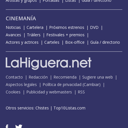
Artistas y grupos
Portadas
Listas
Guía / directorio
CINEMANÍA
Noticias
Cartelera
Próximos estrenos
DVD
Avances
Tráilers
Festivales + premios
Actores y actrices
Carteles
Box-office
Guía / directorio
Contacto
Redacción
Recomienda
Sugiere una web
Aspectos legales
Política de privacidad
(
Cambiar
)
Cookies
Publicidad y webmasters
RSS
Otros servicios:
Chistes
|
Top10Listas.com