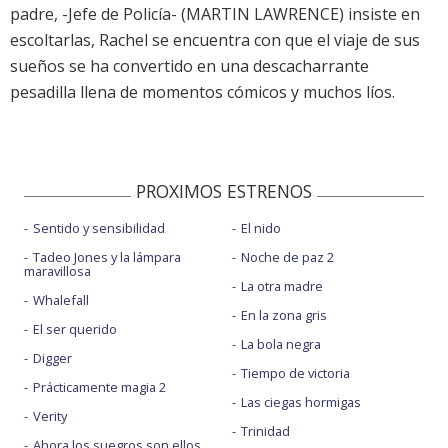
padre, -Jefe de Policía- (MARTIN LAWRENCE) insiste en
escoltarlas, Rachel se encuentra con que el viaje de sus
sueños se ha convertido en una descacharrante
pesadilla llena de momentos cómicos y muchos líos.
PROXIMOS ESTRENOS
Sentido y sensibilidad
El nido
Tadeo Jones y la lámpara
Noche de paz 2
maravillosa
La otra madre
Whalefall
En la zona gris
El ser querido
La bola negra
Digger
Tiempo de victoria
Prácticamente magia 2
Las ciegas hormigas
Verity
Trinidad
Ahora los suegros son ellos