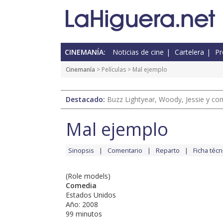
CINEMANÍA:
Noticias de cine
Cartelera
Pr
Cinemanía
> Películas > Mal ejemplo
Destacado:
Buzz Lightyear, Woody, Jessie y com
Mal ejemplo
Sinopsis
Comentario
Reparto
Ficha técn
(Role models)
Comedia
Estados Unidos
Año: 2008
99 minutos