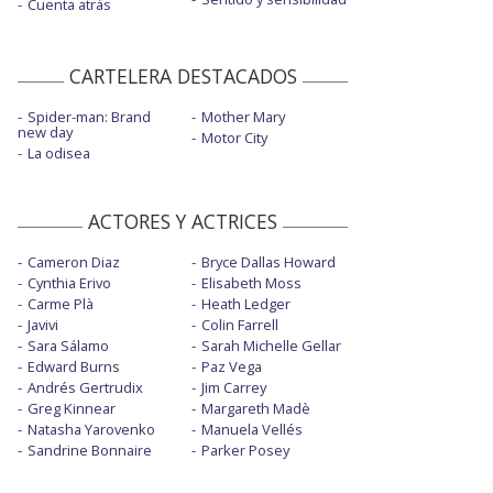
Cuenta atrás
CARTELERA DESTACADOS
Spider-man: Brand
Mother Mary
new day
Motor City
La odisea
ACTORES Y ACTRICES
Cameron Diaz
Bryce Dallas Howard
Cynthia Erivo
Elisabeth Moss
Carme Plà
Heath Ledger
Javivi
Colin Farrell
Sara Sálamo
Sarah Michelle Gellar
Edward Burns
Paz Vega
Andrés Gertrudix
Jim Carrey
Greg Kinnear
Margareth Madè
Natasha Yarovenko
Manuela Vellés
Sandrine Bonnaire
Parker Posey