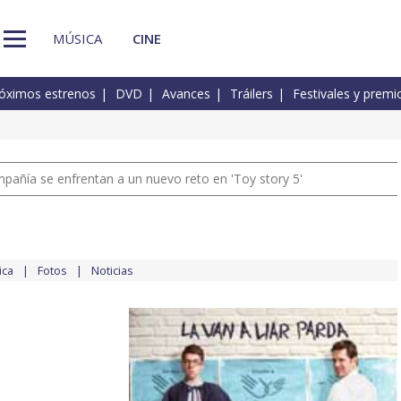
MÚSICA
CINE
óximos estrenos
DVD
Avances
Tráilers
Festivales y premi
pañía se enfrentan a un nuevo reto en 'Toy story 5'
ica
Fotos
Noticias