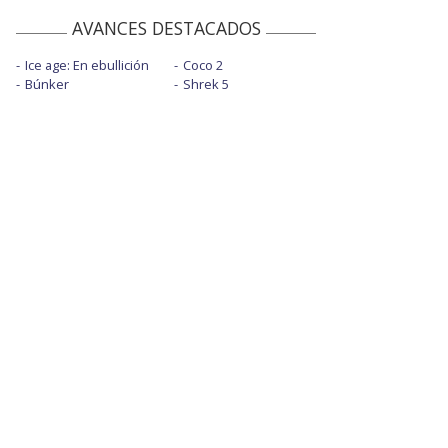
AVANCES DESTACADOS
Ice age: En ebullición
Coco 2
Búnker
Shrek 5