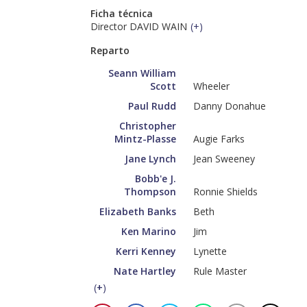
Ficha técnica
Director DAVID WAIN
(
+
)
Reparto
Seann William
Scott
Wheeler
Paul Rudd
Danny Donahue
Christopher
Mintz-Plasse
Augie Farks
Jane Lynch
Jean Sweeney
Bobb'e J.
Thompson
Ronnie Shields
Elizabeth Banks
Beth
Ken Marino
Jim
Kerri Kenney
Lynette
Nate Hartley
Rule Master
(
+
)