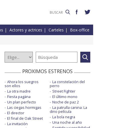
os
Actores y actrices
Carteles
Box-office
PROXIMOS ESTRENOS
Ahora los suegros
La constelación del
son ellos
perro
La otra madre
Street Fighter
Fiesta pagäna
El último mono
Un plan perfecto
Noche de paz 2
Las ciegas hormigas
La patrulla canina: La
dino película
El director
La bola negra
El final de Oak Street
Una noche al año
La invitación
Sentido y sensibilidad