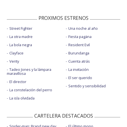
PROXIMOS ESTRENOS
Street Fighter
Una noche al año
La otra madre
Fiesta pagäna
La bola negra
Resident Evil
Clayface
Burundanga
Verity
Cuenta atrás
Tadeo Jones y la lámpara
La invitación
maravillosa
El ser querido
El director
Sentido y sensibilidad
La constelación del perro
La isla olvidada
CARTELERA DESTACADOS
Spider-man: Brand new day
El último mono