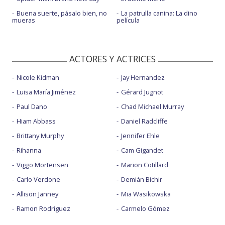
Buena suerte, pásalo bien, no
La patrulla canina: La dino
mueras
película
ACTORES Y ACTRICES
Nicole Kidman
Jay Hernandez
Luisa María Jiménez
Gérard Jugnot
Paul Dano
Chad Michael Murray
Hiam Abbass
Daniel Radcliffe
Brittany Murphy
Jennifer Ehle
Rihanna
Cam Gigandet
Viggo Mortensen
Marion Cotillard
Carlo Verdone
Demián Bichir
Allison Janney
Mia Wasikowska
Ramon Rodriguez
Carmelo Gómez