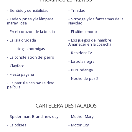
Sentido y sensibilidad
Trinidad
Tadeo Jones y la lámpara
Scrooge y los fantasmas de la
maravillosa
Navidad
En el corazón de la bestia
El último mono
La isla olvidada
Los juegos del hambre:
Amanecer en la cosecha
Las ciegas hormigas
Resident Evil
La constelación del perro
La bola negra
Clayface
Burundanga
Fiesta pagäna
Noche de paz 2
La patrulla canina: La dino
película
CARTELERA DESTACADOS
Spider-man: Brand new day
Mother Mary
La odisea
Motor City