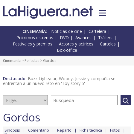
CINEMANÍA:
Noticias de cine
Cartelera
Próximos estrenos
DVD
Avances
Tráilers
Festivales y premios
Actores y actrices
Carteles
Box-office
Cinemanía
> Películas > Gordos
Destacado:
Buzz Lightyear, Woody, Jessie y compañía se
enfrentan a un nuevo reto en 'Toy story 5'
Gordos
Sinopsis
Comentario
Reparto
Ficha técnica
Fotos