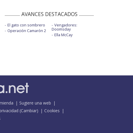
AVANCES DESTACADOS
El gato con sombrero
Vengadores:
Doomsday
Operación Camarón 2
Ella McCay
mienda
Sugiere una web
 privacidad
(
Cambiar
)
Cookies
S