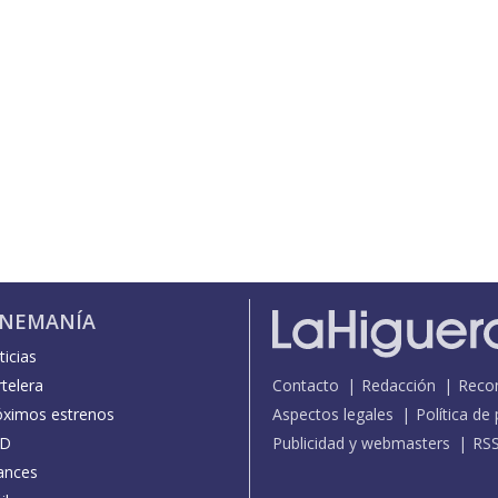
INEMANÍA
icias
telera
Contacto
Redacción
Reco
óximos estrenos
Aspectos legales
Política de
D
Publicidad y webmasters
RS
ances