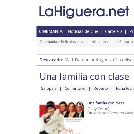
CINEMANÍA:
Noticias de cine
Cartelera
Pr
Cinemanía
> Películas >
Una familia con clase
> Reparto
Destacado:
Matt Damon protagoniza 'La odisea'
Una familia con clase
Sinopsis
Comentario
Reparto
Ficha técn
Una familia con clase
(Easy Virtue)
Dirigida por
Stephan Elliot