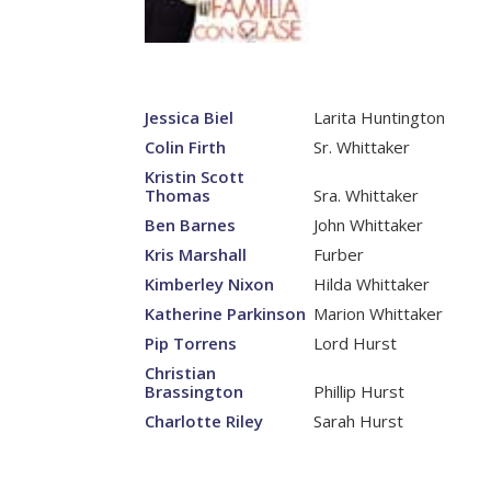
Jessica Biel
Larita Huntington
Colin Firth
Sr. Whittaker
Kristin Scott
Thomas
Sra. Whittaker
Ben Barnes
John Whittaker
Kris Marshall
Furber
Kimberley Nixon
Hilda Whittaker
Katherine Parkinson
Marion Whittaker
Pip Torrens
Lord Hurst
Christian
Brassington
Phillip Hurst
Charlotte Riley
Sarah Hurst