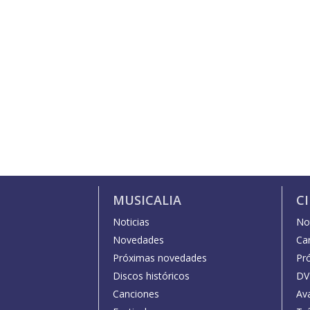
MUSICALIA
C
Noticias
Not
Novedades
Car
Próximas novedades
Pr
Discos históricos
DV
Canciones
Av