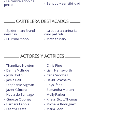
La constelación del
Sentido y sensibilidad
perro
CARTELERA DESTACADOS
Spider-man: Brand
La patrulla canina: La
new day
dino película
El último mono
Mother Mary
ACTORES Y ACTRICES
Thandiwe Newton
Chris Pine
Danny McBride
Liam Hemsworth
Josh Brolin
Carla Sánchez
Jamie Bell
David Strathairn
Stephanie Sigman
Rhys Ifans
Javier Cámara
Samantha Morton
Nadia de Santiago
Molly Parker
George Clooney
Kristin Scott Thomas
Bárbara Lennie
Michelle Rodriguez
Laetitia Casta
María León