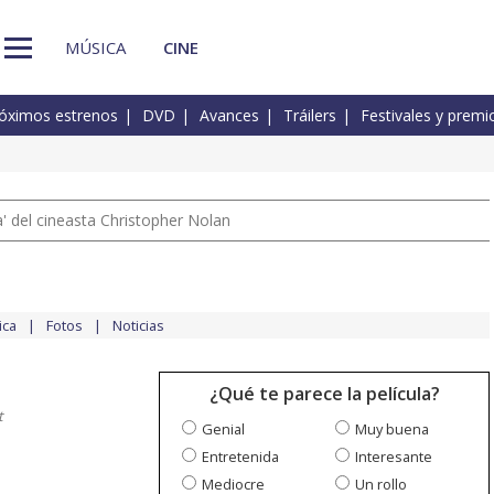
MÚSICA
CINE
óximos estrenos
DVD
Avances
Tráilers
Festivales y premi
 del cineasta Christopher Nolan
ica
Fotos
Noticias
¿Qué te parece la película?
t
Genial
Muy buena
Entretenida
Interesante
Mediocre
Un rollo