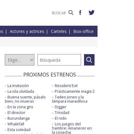
os
Actores y actrices
Carteles
Box-office
PROXIMOS ESTRENOS
La invitación
Resident Evil
La isla olvidada
Prácticamente magia 2
Buena suerte, pásalo
Tadeo Jones y la
bien, no mueras
lámpara maravillosa
En la zona gris
Digger
El director
Trinidad
Burundanga
El nido
Whalefall
Los juegos del
hambre: Amanecer en
Esta soledad
la cosecha