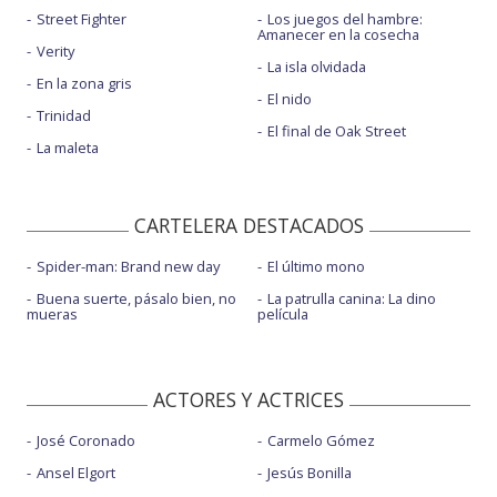
Street Fighter
Los juegos del hambre:
Amanecer en la cosecha
Verity
La isla olvidada
En la zona gris
El nido
Trinidad
El final de Oak Street
La maleta
CARTELERA DESTACADOS
Spider-man: Brand new day
El último mono
Buena suerte, pásalo bien, no
La patrulla canina: La dino
mueras
película
ACTORES Y ACTRICES
José Coronado
Carmelo Gómez
Ansel Elgort
Jesús Bonilla