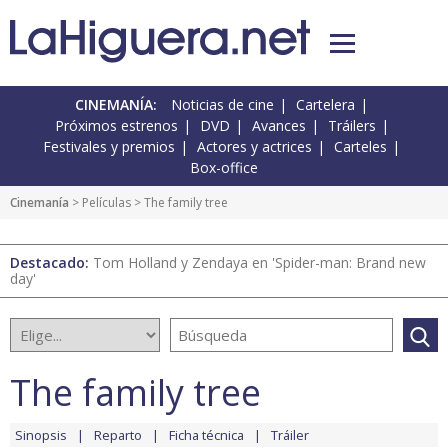
CINEMANÍA:
Noticias de cine
Cartelera
Próximos estrenos
DVD
Avances
Tráilers
Festivales y premios
Actores y actrices
Carteles
Box-office
Cinemanía
> Películas > The family tree
Destacado:
Tom Holland y Zendaya en 'Spider-man: Brand new
day'
The family tree
Sinopsis
Reparto
Ficha técnica
Tráiler