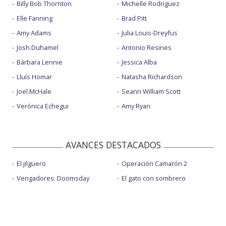
Billy Bob Thornton
Michelle Rodriguez
Elle Fanning
Brad Pitt
Amy Adams
Julia Louis-Dreyfus
Josh Duhamel
Antonio Resines
Bárbara Lennie
Jessica Alba
Lluís Homar
Natasha Richardson
Joel McHale
Seann William Scott
Verónica Echegui
Amy Ryan
AVANCES DESTACADOS
El jilguero
Operación Camarón 2
Vengadores: Doomsday
El gato con sombrero