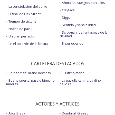
Ahora los suegros son ellos
La constelación del perro
Clayface
El final de Oak Street
Digger
Tiempo de victoria
Sentido y sensibilidad
Noche de paz 2
Scrooge y los fantasmas de la
Navidad
Un plan perfecto
El ser querido
En el corazón de la bestia
CARTELERA DESTACADOS
Spider-man: Brand new day
El último mono
Buena suerte, pásalo bien, no
La patrulla canina: La dino
mueras
película
ACTORES Y ACTRICES
Alice Braga
Domhnall Gleeson