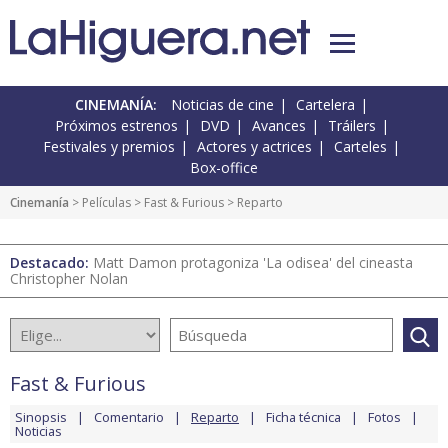
CINEMANÍA:
Noticias de cine
Cartelera
Próximos estrenos
DVD
Avances
Tráilers
Festivales y premios
Actores y actrices
Carteles
Box-office
Cinemanía
> Películas >
Fast & Furious
> Reparto
Destacado:
Matt Damon protagoniza 'La odisea' del cineasta
Christopher Nolan
Fast & Furious
Sinopsis
Comentario
Reparto
Ficha técnica
Fotos
Noticias