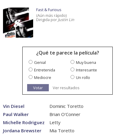
Fast & Furious
(Aún más rápido)
Dirigida por
Justin Lin
¿Qué te parece la película?
Genial
Muy buena
Entretenida
Interesante
Mediocre
Un rollo
Votar
Ver resultados
Vin Diesel
Dominic Toretto
Paul Walker
Brian O'Conner
Michelle Rodriguez
Letty
Jordana Brewster
Mia Toretto