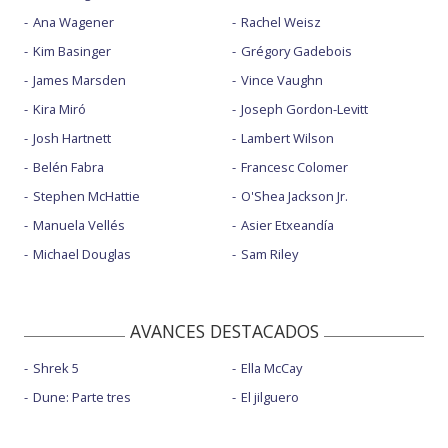
Ana Wagener
Rachel Weisz
Kim Basinger
Grégory Gadebois
James Marsden
Vince Vaughn
Kira Miró
Joseph Gordon-Levitt
Josh Hartnett
Lambert Wilson
Belén Fabra
Francesc Colomer
Stephen McHattie
O'Shea Jackson Jr.
Manuela Vellés
Asier Etxeandía
Michael Douglas
Sam Riley
AVANCES DESTACADOS
Shrek 5
Ella McCay
Dune: Parte tres
El jilguero