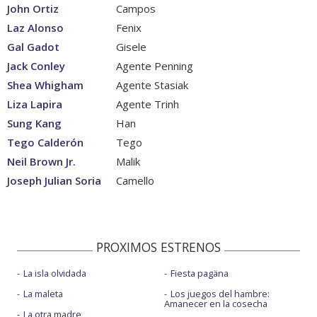
John Ortiz
Campos
Laz Alonso
Fenix
Gal Gadot
Gisele
Jack Conley
Agente Penning
Shea Whigham
Agente Stasiak
Liza Lapira
Agente Trinh
Sung Kang
Han
Tego Calderón
Tego
Neil Brown Jr.
Malik
Joseph Julian Soria
Camello
PROXIMOS ESTRENOS
La isla olvidada
Fiesta pagäna
La maleta
Los juegos del hambre:
Amanecer en la cosecha
La otra madre