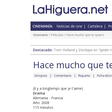
CINEMANÍA:
Noticias de cine
Cartelera
Pr
Cinemanía
> Películas > Hace mucho que te quiero
Destacado:
Tom Holland y Zendaya en 'Spider-
Hace mucho que te
Sinopsis
Comentario
Reparto
Ficha técn
(Il y a longtemps que je t'aime)
Drama
Alemania - Francia
Año: 2008
115 minutos