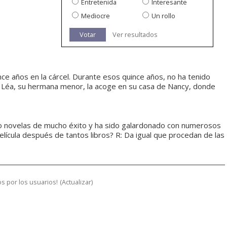
Entretenida
Interesante
Mediocre
Un rollo
Votar
Ver resultados
nce años en la cárcel. Durante esos quince años, no ha tenido
ó. Léa, su hermana menor, la acoge en su casa de Nancy, donde
ado novelas de mucho éxito y ha sido galardonado con numerosos
elícula después de tantos libros? R: Da igual que procedan de las
s por los usuarios!
(
Actualizar
)