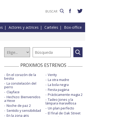
os
Actores y actrices
Carteles
Box-office
PROXIMOS ESTRENOS
En el corazón de la
Verity
bestia
La otra madre
La constelación del
La bola negra
perro
Fiesta pagäna
Clayface
Prácticamente magia 2
Hechizo: Bienvenidos
Tadeo Jones y la
a Hexe
lámpara maravillosa
Noche de paz 2
Un plan perfecto
Sentido y sensibilidad
El final de Oak Street
En la zona gris