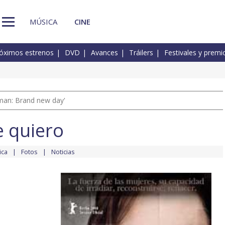
MÚSICA
CINE
óximos estrenos
DVD
Avances
Tráilers
Festivales y premi
man: Brand new day'
 quiero
ica
Fotos
Noticias