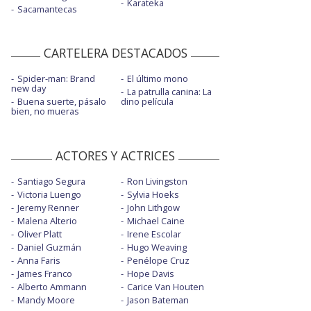
Karateka
Sacamantecas
CARTELERA DESTACADOS
Spider-man: Brand
El último mono
new day
La patrulla canina: La
Buena suerte, pásalo
dino película
bien, no mueras
ACTORES Y ACTRICES
Santiago Segura
Ron Livingston
Victoria Luengo
Sylvia Hoeks
Jeremy Renner
John Lithgow
Malena Alterio
Michael Caine
Oliver Platt
Irene Escolar
Daniel Guzmán
Hugo Weaving
Anna Faris
Penélope Cruz
James Franco
Hope Davis
Alberto Ammann
Carice Van Houten
Mandy Moore
Jason Bateman