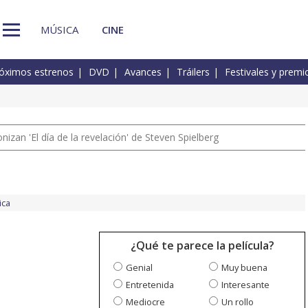
MÚSICA
CINE
óximos estrenos
DVD
Avances
Tráilers
Festivales y premi
izan 'El día de la revelación' de Steven Spielberg
ica
¿Qué te parece la película?
Genial
Muy buena
Entretenida
Interesante
Mediocre
Un rollo