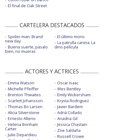
El final de Oak Street
CARTELERA DESTACADOS
Spider-man: Brand
El último mono
new day
La patrulla canina: La
Buena suerte, pásalo
dino película
bien, no mueras
ACTORES Y ACTRICES
Emma Watson
Oscar Isaac
Michelle Pfeiffer
Wes Bentley
Brenton Thwaites
Emily Wickersham
Scarlett Johansson
Krysta Rodriguez
Thomas Bo Larsen
Javier Bardem
Alicia Silverstone
Adrià Collado
Ernesto Alterio
Ariadna Gil
Helena Bonham
Jessica Chastain
Carter
Zoe Saldaña
Julie Depardieu
Russell Crowe