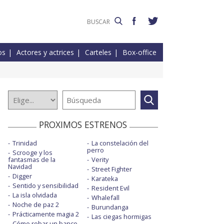
os
Actores y actrices
Carteles
Box-office
PROXIMOS ESTRENOS
Trinidad
La constelación del
perro
Scrooge y los
fantasmas de la
Verity
Navidad
Street Fighter
Digger
Karateka
Sentido y sensibilidad
Resident Evil
La isla olvidada
Whalefall
Noche de paz 2
Burundanga
Prácticamente magia 2
Las ciegas hormigas
Cómo robar un banco