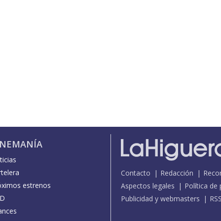
INEMANÍA
icias
telera
Contacto
Redacción
Reco
óximos estrenos
Aspectos legales
Política de
D
Publicidad y webmasters
RS
ances