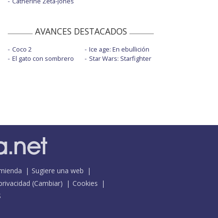
Catherine Zeta-Jones
AVANCES DESTACADOS
Coco 2
Ice age: En ebullición
El gato con sombrero
Star Wars: Starfighter
mienda
Sugiere una web
 privacidad
(
Cambiar
)
Cookies
S