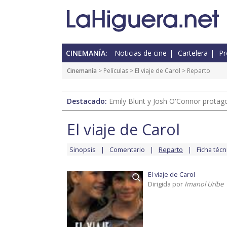
CINEMANÍA:
Noticias de cine
Cartelera
Pr
Cinemanía
> Películas >
El viaje de Carol
> Reparto
Destacado:
Emily Blunt y Josh O'Connor protagon
El viaje de Carol
Sinopsis
Comentario
Reparto
Ficha técn
El viaje de Carol
Dirigida por
Imanol Uribe