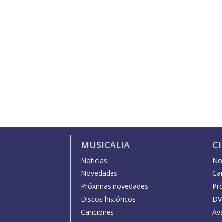
MUSICALIA
C
Noticias
Not
Novedades
Car
Próximas novedades
Pr
Discos históricos
DV
Canciones
Av