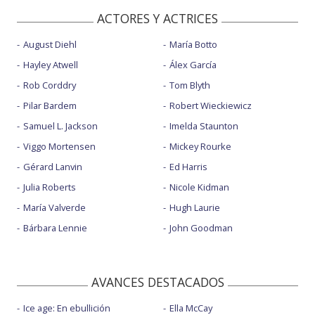
ACTORES Y ACTRICES
August Diehl
María Botto
Hayley Atwell
Álex García
Rob Corddry
Tom Blyth
Pilar Bardem
Robert Wieckiewicz
Samuel L. Jackson
Imelda Staunton
Viggo Mortensen
Mickey Rourke
Gérard Lanvin
Ed Harris
Julia Roberts
Nicole Kidman
María Valverde
Hugh Laurie
Bárbara Lennie
John Goodman
AVANCES DESTACADOS
Ice age: En ebullición
Ella McCay