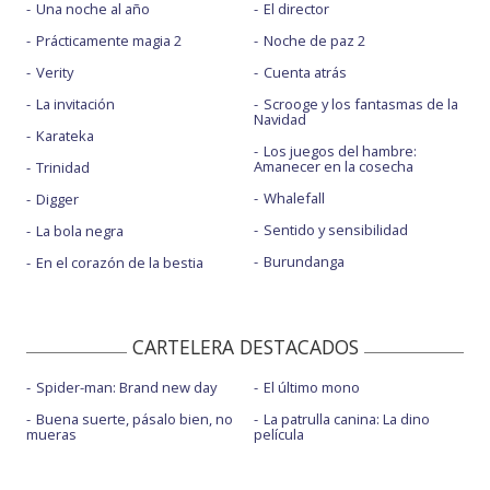
Una noche al año
El director
Prácticamente magia 2
Noche de paz 2
Verity
Cuenta atrás
La invitación
Scrooge y los fantasmas de la
Navidad
Karateka
Los juegos del hambre:
Amanecer en la cosecha
Trinidad
Whalefall
Digger
Sentido y sensibilidad
La bola negra
Burundanga
En el corazón de la bestia
CARTELERA DESTACADOS
Spider-man: Brand new day
El último mono
Buena suerte, pásalo bien, no
La patrulla canina: La dino
mueras
película