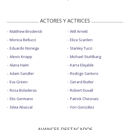
ACTORES Y ACTRICES
Matthew Broderick
Will Arnett
Monica Bellucci
Eliza Scanlen
Eduardo Noriega
Stanley Tucci
Alexis Knapp
Michael Stuhlbarg
Alana Haim
Karra Elejalde
Adam Sandler
Rodrigo Santoro
Eva Green
Gerard Butler
Rosa Boladeras
Robert Duvall
Elio Germano
Patrick Chesnais
Silvia Abascal
Yon González
AVANCES DESTACADOS