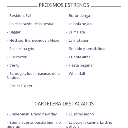
PROXIMOS ESTRENOS
Resident Evil
Burundanga
En el corazón de la bestia
La bola negra
Digger
La maleta
Hechizo: Bienvenidos a Hexe
La invitación
En la zona gris
Sentido y sensibilidad
El director
Cuenta atrás
Verity
Fiesta pagäna
Scrooge y los fantasmas de la
Whalefall
Navidad
Street Fighter
CARTELERA DESTACADOS
Spider-man: Brand new day
El último mono
Buena suerte, pásalo bien, no
La patrulla canina: La dino
mueras
película