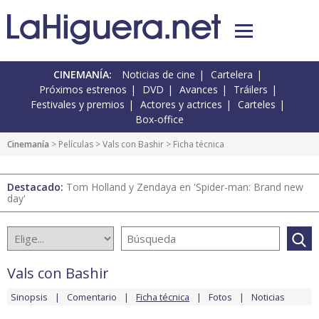
CINEMANÍA:
Noticias de cine
Cartelera
Próximos estrenos
DVD
Avances
Tráilers
Festivales y premios
Actores y actrices
Carteles
Box-office
Cinemanía
> Películas >
Vals con Bashir
> Ficha técnica
Destacado:
Tom Holland y Zendaya en 'Spider-man: Brand new
day'
Vals con Bashir
Sinopsis
Comentario
Ficha técnica
Fotos
Noticias