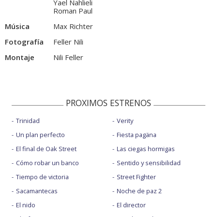
Yael Nahlieli
Roman Paul
Música
Max Richter
Fotografía
Feller Nili
Montaje
Nili Feller
PROXIMOS ESTRENOS
Trinidad
Verity
Un plan perfecto
Fiesta pagäna
El final de Oak Street
Las ciegas hormigas
Cómo robar un banco
Sentido y sensibilidad
Tiempo de victoria
Street Fighter
Sacamantecas
Noche de paz 2
El nido
El director