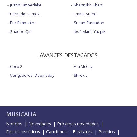
Justin Timberlake
Shahrukh Khan
Carmelo Gómez
Emma Stone
Eric Elmosnino
Susan Sarandon
Shaobo Qin
José María Yazpik
AVANCES DESTACADOS
Coco 2
Ella McCay
Vengadores: Doomsday
Shrek 5
MUSICALIA
Noticias
Novedades
Próximas novedades
Discos históricos
Canciones
Festivales
Premios