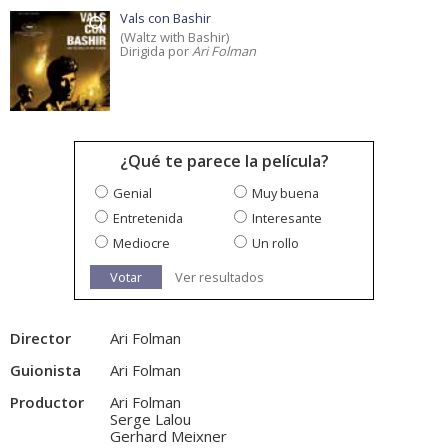
Vals con Bashir
(Waltz with Bashir)
Dirigida por
Ari Folman
¿Qué te parece la película?
Genial
Muy buena
Entretenida
Interesante
Mediocre
Un rollo
Votar
Ver resultados
Director
Ari Folman
Guionista
Ari Folman
Productor
Ari Folman
Serge Lalou
Gerhard Meixner