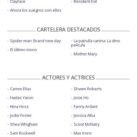
Clayface
Resident Evil
Ahora los suegros son ellos
CARTELERA DESTACADOS
Spider-man: Brand new day
La patrulla canina: La dino
película
El último mono
Mother Mary
ACTORES Y ACTRICES
Carme Elias
Shawn Roberts
Hadas Yaron
Josie Ho
Nina Hoss
Fanny Ardant
Jodie Foster
Jessica Alba
Shea Whigham
Scoot McNairy
Sam Rockwell
Max Irons