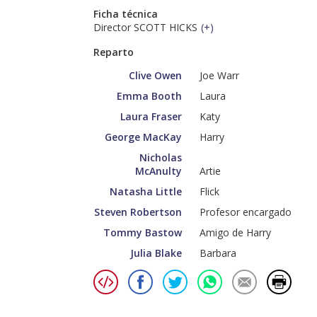
Ficha técnica
Director SCOTT HICKS
(
+
)
Reparto
Clive Owen
Joe Warr
Emma Booth
Laura
Laura Fraser
Katy
George MacKay
Harry
Nicholas
McAnulty
Artie
Natasha Little
Flick
Steven Robertson
Profesor encargado
Tommy Bastow
Amigo de Harry
Julia Blake
Barbara