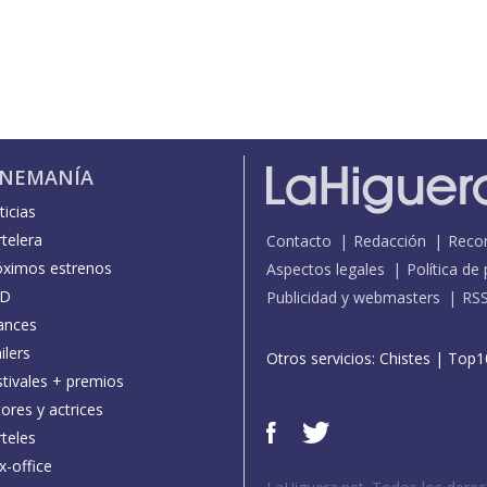
INEMANÍA
icias
telera
Contacto
Redacción
Reco
óximos estrenos
Aspectos legales
Política de
D
Publicidad y webmasters
RS
ances
ilers
Otros servicios:
Chistes
|
Top1
stivales + premios
ores y actrices
teles
x-office