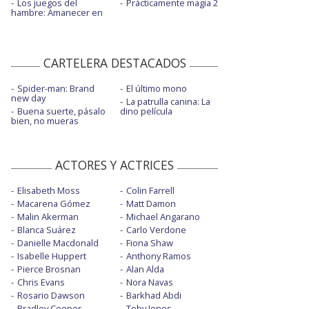
Los juegos del
Prácticamente magia 2
hambre: Amanecer en
CARTELERA DESTACADOS
Spider-man: Brand
El último mono
new day
La patrulla canina: La
Buena suerte, pásalo
dino película
bien, no mueras
ACTORES Y ACTRICES
Elisabeth Moss
Colin Farrell
Macarena Gómez
Matt Damon
Malin Akerman
Michael Angarano
Blanca Suárez
Carlo Verdone
Danielle Macdonald
Fiona Shaw
Isabelle Huppert
Anthony Ramos
Pierce Brosnan
Alan Alda
Chris Evans
Nora Navas
Rosario Dawson
Barkhad Abdi
Bradley Cooper
Toby Jones