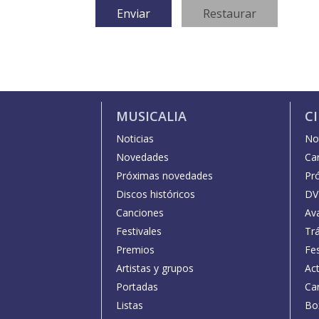
MUSICALIA
C
Noticias
Not
Novedades
Car
Próximas novedades
Pr
Discos históricos
DV
Canciones
Av
Festivales
Trá
Premios
Fe
Artistas y grupos
Act
Portadas
Car
Listas
Bo