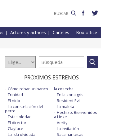
os
Actores y actrices
Carteles
Box-office
PROXIMOS ESTRENOS
Cómo robar un banco
la cosecha
Trinidad
En la zona gris
El nido
Resident Evil
La constelación del
La maleta
perro
Hechizo: Bienvenidos
Esta soledad
a Hexe
El director
Verity
Clayface
La invitación
La isla olvidada
Sacamantecas