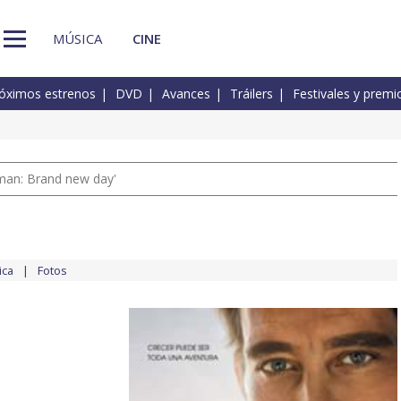
MÚSICA
CINE
óximos estrenos
DVD
Avances
Tráilers
Festivales y premi
man: Brand new day'
ica
Fotos