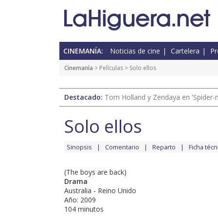
CINEMANÍA:
Noticias de cine
Cartelera
Pr
Cinemanía
> Películas > Solo ellos
Destacado:
Tom Holland y Zendaya en 'Spider-
Solo ellos
Sinopsis
Comentario
Reparto
Ficha técn
(The boys are back)
Drama
Australia - Reino Unido
Año: 2009
104 minutos