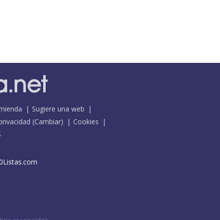
mienda
Sugiere una web
 privacidad
(
Cambiar
)
Cookies
S
0Listas.com