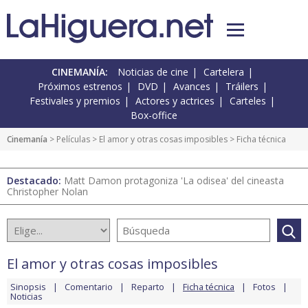
CINEMANÍA:
Noticias de cine
Cartelera
Próximos estrenos
DVD
Avances
Tráilers
Festivales y premios
Actores y actrices
Carteles
Box-office
Cinemanía
> Películas >
El amor y otras cosas imposibles
> Ficha técnica
Destacado:
Matt Damon protagoniza 'La odisea' del cineasta
Christopher Nolan
El amor y otras cosas imposibles
Sinopsis
Comentario
Reparto
Ficha técnica
Fotos
Noticias