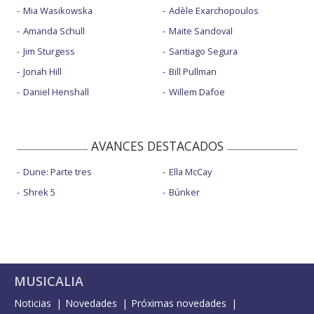
Mia Wasikowska
Adèle Exarchopoulos
Amanda Schull
Maite Sandoval
Jim Sturgess
Santiago Segura
Jonah Hill
Bill Pullman
Daniel Henshall
Willem Dafoe
AVANCES DESTACADOS
Dune: Parte tres
Ella McCay
Shrek 5
Búnker
MUSICALIA
Noticias
Novedades
Próximas novedades