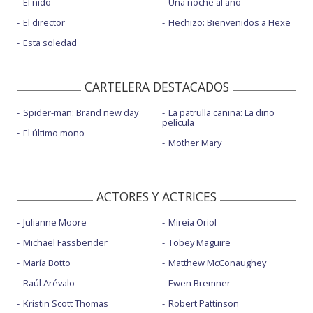
El nido
Una noche al año
El director
Hechizo: Bienvenidos a Hexe
Esta soledad
CARTELERA DESTACADOS
Spider-man: Brand new day
La patrulla canina: La dino
película
El último mono
Mother Mary
ACTORES Y ACTRICES
Julianne Moore
Mireia Oriol
Michael Fassbender
Tobey Maguire
María Botto
Matthew McConaughey
Raúl Arévalo
Ewen Bremner
Kristin Scott Thomas
Robert Pattinson