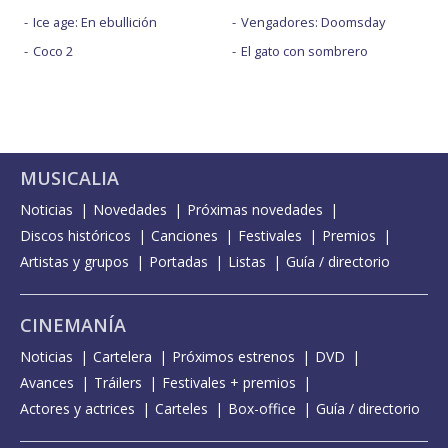
Ice age: En ebullición
Vengadores: Doomsday
Coco 2
El gato con sombrero
MUSICALIA
Noticias
Novedades
Próximas novedades
Discos históricos
Canciones
Festivales
Premios
Artistas y grupos
Portadas
Listas
Guía / directorio
CINEMANÍA
Noticias
Cartelera
Próximos estrenos
DVD
Avances
Tráilers
Festivales + premios
Actores y actrices
Carteles
Box-office
Guía / directorio