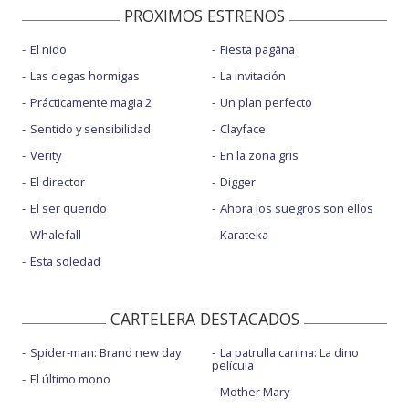
PROXIMOS ESTRENOS
El nido
Fiesta pagäna
Las ciegas hormigas
La invitación
Prácticamente magia 2
Un plan perfecto
Sentido y sensibilidad
Clayface
Verity
En la zona gris
El director
Digger
El ser querido
Ahora los suegros son ellos
Whalefall
Karateka
Esta soledad
CARTELERA DESTACADOS
Spider-man: Brand new day
La patrulla canina: La dino
película
El último mono
Mother Mary