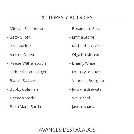
ACTORES Y ACTRICES
Michael Fassbender
Rosamund Pike
Betty Gilpin
Emma Stone
Paul Walker
Michael Douglas
Kirsten Dunst
Olga Kurylenko
Reese Witherspoon
Brian J. White
Deborah Kara Unger
Lou Taylor Pucci
Blanca Suárez
Vanessa Redgrave
Bobby Coleman
Jordana Brewster
Carmen Machi
Vin Diesel
Rosa María Sardà
Jason Isaacs
AVANCES DESTACADOS