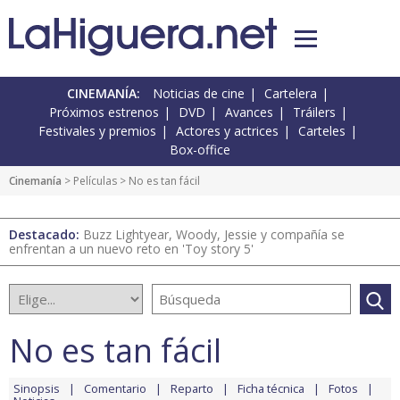
CINEMANÍA:
Noticias de cine
Cartelera
Próximos estrenos
DVD
Avances
Tráilers
Festivales y premios
Actores y actrices
Carteles
Box-office
Cinemanía
> Películas > No es tan fácil
Destacado:
Buzz Lightyear, Woody, Jessie y compañía se
enfrentan a un nuevo reto en 'Toy story 5'
No es tan fácil
Sinopsis
Comentario
Reparto
Ficha técnica
Fotos