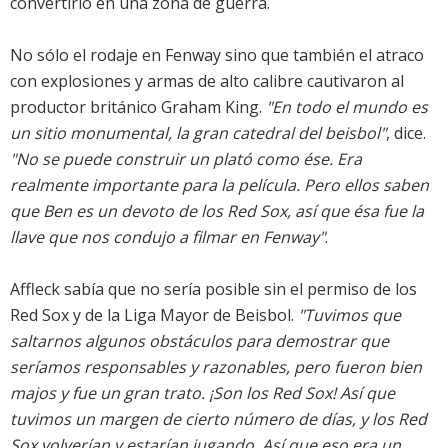
convertirlo en una zona de guerra.
No sólo el rodaje en Fenway sino que también el atraco
con explosiones y armas de alto calibre cautivaron al
productor británico Graham King.
"En todo el mundo es
un sitio monumental, la gran catedral del beisbol"
, dice.
"No se puede construir un plató como ése. Era
realmente importante para la película. Pero ellos saben
que Ben es un devoto de los Red Sox, así que ésa fue la
llave que nos condujo a filmar en Fenway"
.
Affleck sabía que no sería posible sin el permiso de los
Red Sox y de la Liga Mayor de Beisbol.
"Tuvimos que
saltarnos algunos obstáculos para demostrar que
seríamos responsables y razonables, pero fueron bien
majos y fue un gran trato. ¡Son los Red Sox! Así que
tuvimos un margen de cierto número de días, y los Red
Sox volverían y estarían jugando. Así que eso era un