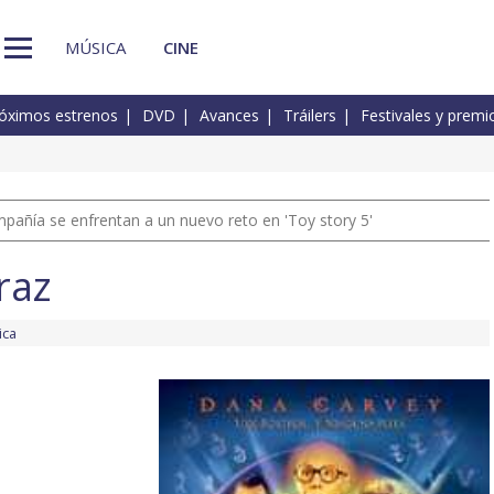
MÚSICA
CINE
óximos estrenos
DVD
Avances
Tráilers
Festivales y premi
pañía se enfrentan a un nuevo reto en 'Toy story 5'
raz
ica