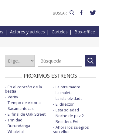
os
Actores y actrices
Carteles
Box-office
PROXIMOS ESTRENOS
En el corazón de la
La otra madre
bestia
La maleta
Verity
La isla olvidada
Tiempo de victoria
El director
Sacamantecas
Esta soledad
El final de Oak Street
Noche de paz 2
Trinidad
Resident Evil
Burundanga
Ahora los suegros
Whalefall
son ellos