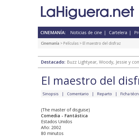
CINEMANÍA:
Noticias de cine
Cartelera
Pr
Cinemanía
> Películas > El maestro del disfraz
Destacado:
Buzz Lightyear, Woody, Jessie y com
El maestro del disf
Sinopsis
Comentario
Reparto
Ficha técn
(The master of disguise)
Comedia - Fantástica
Estados Unidos
Año: 2002
80 minutos