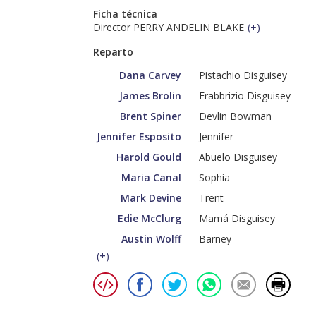
Ficha técnica
Director PERRY ANDELIN BLAKE
(
+
)
Reparto
Dana Carvey
Pistachio Disguisey
James Brolin
Frabbrizio Disguisey
Brent Spiner
Devlin Bowman
Jennifer Esposito
Jennifer
Harold Gould
Abuelo Disguisey
Maria Canal
Sophia
Mark Devine
Trent
Edie McClurg
Mamá Disguisey
Austin Wolff
Barney
(
+
)