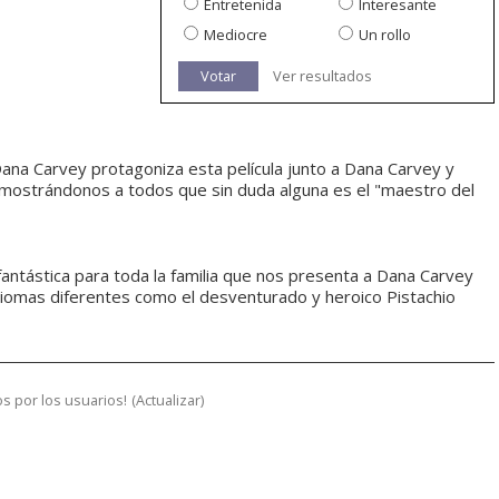
Entretenida
Interesante
Mediocre
Un rollo
Votar
Ver resultados
 Dana Carvey protagoniza esta película junto a Dana Carvey y
mostrándonos a todos que sin duda alguna es el "maestro del
fantástica para toda la familia que nos presenta a Dana Carvey
diomas diferentes como el desventurado y heroico Pistachio
s por los usuarios!
(
Actualizar
)