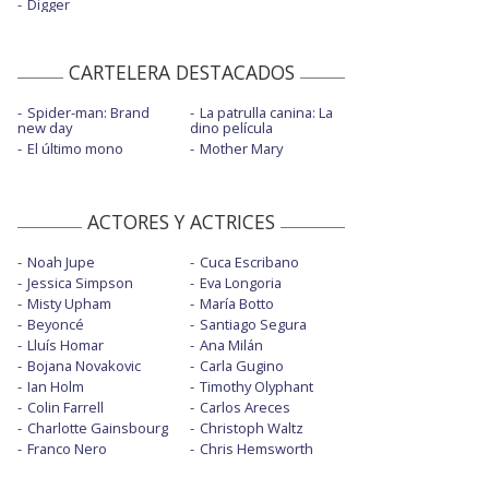
Digger
CARTELERA DESTACADOS
Spider-man: Brand
La patrulla canina: La
new day
dino película
El último mono
Mother Mary
ACTORES Y ACTRICES
Noah Jupe
Cuca Escribano
Jessica Simpson
Eva Longoria
Misty Upham
María Botto
Beyoncé
Santiago Segura
Lluís Homar
Ana Milán
Bojana Novakovic
Carla Gugino
Ian Holm
Timothy Olyphant
Colin Farrell
Carlos Areces
Charlotte Gainsbourg
Christoph Waltz
Franco Nero
Chris Hemsworth