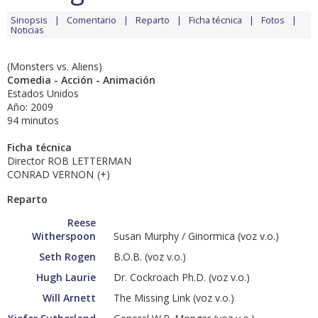
Sinopsis
Comentario
Reparto
Ficha técnica
Fotos
Noticias
(Monsters vs. Aliens)
Comedia - Acción - Animación
Estados Unidos
Año: 2009
94 minutos
Ficha técnica
Director ROB LETTERMAN
CONRAD VERNON
(
+
)
Reparto
Reese
Witherspoon
Susan Murphy / Ginormica (voz v.o.)
Seth Rogen
B.O.B. (voz v.o.)
Hugh Laurie
Dr. Cockroach Ph.D. (voz v.o.)
Will Arnett
The Missing Link (voz v.o.)