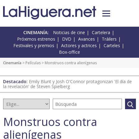
CINEMANÍA:
Noticias de cine
Cartelera
Próximos estrenos
DVD
Avances
Tráilers
Festivales y premios
Actores y actrices
Carteles
Box-office
Cinemanía
> Películas > Monstruos contra alienígenas
Destacado:
Emily Blunt y Josh O'Connor protagonizan 'El día de
la revelación' de Steven Spielberg
Monstruos contra
alienígenas