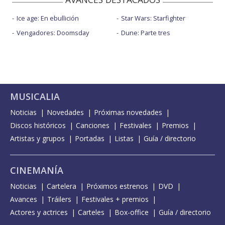
Ice age: En ebullición
Star Wars: Starfighter
Vengadores: Doomsday
Dune: Parte tres
MUSICALIA
Noticias
Novedades
Próximas novedades
Discos históricos
Canciones
Festivales
Premios
Artistas y grupos
Portadas
Listas
Guía / directorio
CINEMANÍA
Noticias
Cartelera
Próximos estrenos
DVD
Avances
Tráilers
Festivales + premios
Actores y actrices
Carteles
Box-office
Guía / directorio