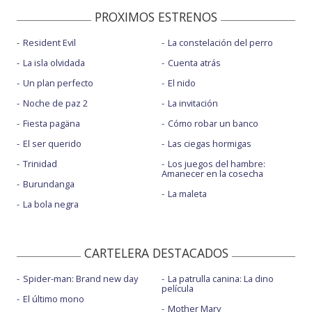
PROXIMOS ESTRENOS
Resident Evil
La constelación del perro
La isla olvidada
Cuenta atrás
Un plan perfecto
El nido
Noche de paz 2
La invitación
Fiesta pagäna
Cómo robar un banco
El ser querido
Las ciegas hormigas
Trinidad
Los juegos del hambre:
Amanecer en la cosecha
Burundanga
La maleta
La bola negra
CARTELERA DESTACADOS
Spider-man: Brand new day
La patrulla canina: La dino
película
El último mono
Mother Mary