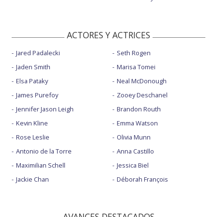
ACTORES Y ACTRICES
Jared Padalecki
Seth Rogen
Jaden Smith
Marisa Tomei
Elsa Pataky
Neal McDonough
James Purefoy
Zooey Deschanel
Jennifer Jason Leigh
Brandon Routh
Kevin Kline
Emma Watson
Rose Leslie
Olivia Munn
Antonio de la Torre
Anna Castillo
Maximilian Schell
Jessica Biel
Jackie Chan
Déborah François
AVANCES DESTACADOS