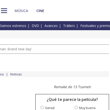
MÚSICA
CINE
óximos estrenos
DVD
Avances
Tráilers
Festivales y premi
man: Brand new day'
ica
Noticias
Remake de 13 Tzameti
¿Qué te parece la película?
Genial
Muy buena