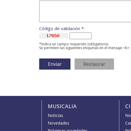
Código de validación *:
*Indica un campo requerido (obligatorio)
Se permiten las siguientes etiquetas en el mensaje <b> 
MUSICALIA
C
Noticias
Not
Novedades
Car
Próximas novedades
Pr