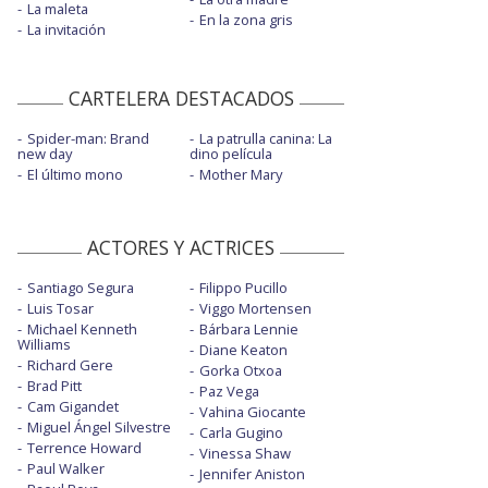
La maleta
En la zona gris
La invitación
CARTELERA DESTACADOS
Spider-man: Brand
La patrulla canina: La
new day
dino película
El último mono
Mother Mary
ACTORES Y ACTRICES
Santiago Segura
Filippo Pucillo
Luis Tosar
Viggo Mortensen
Michael Kenneth
Bárbara Lennie
Williams
Diane Keaton
Richard Gere
Gorka Otxoa
Brad Pitt
Paz Vega
Cam Gigandet
Vahina Giocante
Miguel Ángel Silvestre
Carla Gugino
Terrence Howard
Vinessa Shaw
Paul Walker
Jennifer Aniston