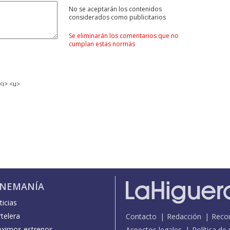
No se aceptarán los contenidos
considerados como publicitarios
Se eliminarán los comentarios que no
cumplan estas normas
<i> <u>
INEMANÍA
icias
telera
Contacto
Redacción
Reco
óximos estrenos
Aspectos legales
Política de