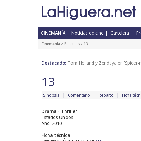
CINEMANÍA:
Noticias de cine
Cartelera
Pr
Cinemanía
> Películas > 13
Destacado:
Tom Holland y Zendaya en 'Spider-
13
Sinopsis
Comentario
Reparto
Ficha técn
Drama - Thriller
Estados Unidos
Año: 2010
Ficha técnica