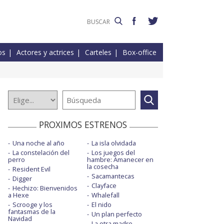
os
Actores y actrices
Carteles
Box-office
PROXIMOS ESTRENOS
Una noche al año
La isla olvidada
La constelación del
Los juegos del
perro
hambre: Amanecer en
la cosecha
Resident Evil
Sacamantecas
Digger
Clayface
Hechizo: Bienvenidos
a Hexe
Whalefall
Scrooge y los
El nido
fantasmas de la
Un plan perfecto
Navidad
La otra madre