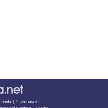
mienda
Sugiere una web
 privacidad
(
Cambiar
)
Cookies