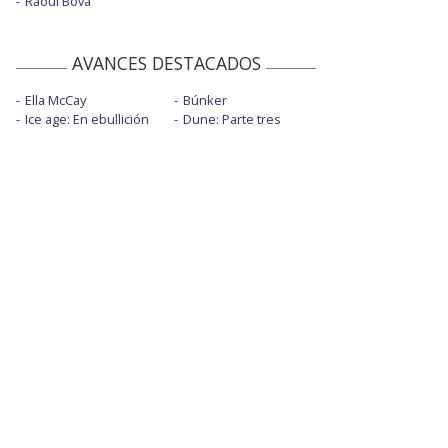
Raoul Bova
AVANCES DESTACADOS
Ella McCay
Búnker
Ice age: En ebullición
Dune: Parte tres