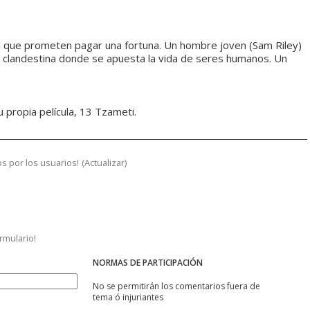
 que prometen pagar una fortuna. Un hombre joven (Sam Riley)
 clandestina donde se apuesta la vida de seres humanos. Un
 propia película, 13 Tzameti.
s por los usuarios!
(
Actualizar
)
ormulario!
NORMAS DE PARTICIPACIÓN
No se permitirán los comentarios fuera de
tema ó injuriantes