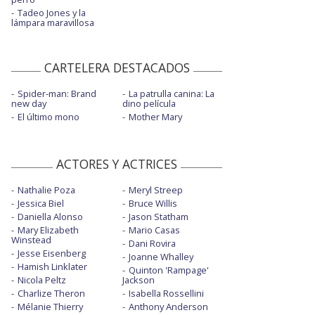
Tadeo Jones y la
lámpara maravillosa
CARTELERA DESTACADOS
Spider-man: Brand
La patrulla canina: La
new day
dino película
El último mono
Mother Mary
ACTORES Y ACTRICES
Nathalie Poza
Meryl Streep
Jessica Biel
Bruce Willis
Daniella Alonso
Jason Statham
Mary Elizabeth
Mario Casas
Winstead
Dani Rovira
Jesse Eisenberg
Joanne Whalley
Hamish Linklater
Quinton 'Rampage'
Nicola Peltz
Jackson
Charlize Theron
Isabella Rossellini
Mélanie Thierry
Anthony Anderson