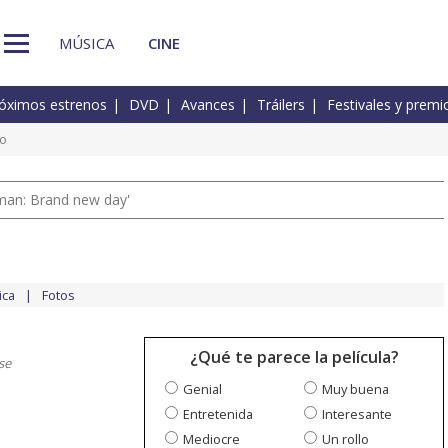
MÚSICA
CINE
óximos estrenos
DVD
Avances
Tráilers
Festivales y premi
io
man: Brand new day'
ica
Fotos
¿Qué te parece la película?
se
Genial
Muy buena
Entretenida
Interesante
Mediocre
Un rollo