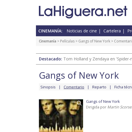
CINEMANÍA:
Noticias de cine
Cartelera
Pr
Cinemanía
> Películas >
Gangs of New York
> Comentar
Destacado:
Tom Holland y Zendaya en 'Spider-
Gangs of New York
Sinopsis
Comentario
Reparto
Ficha técn
Gangs of New York
Dirigida por
Martin Scorse