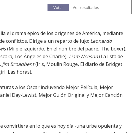
Votar
Ver resultados
alla el drama épico de los orígenes de América, mediante
e conflictos. Dirige a un reparto de lujo:
Leonardo
wis
(Mi pie izquierdo, En el nombre del padre, The boxer),
cara, Los Ángeles de Charlie),
Liam Neeson
(La lista de
,
Jim Broadbent
(Iris, Moulin Rouge, El diario de Bridget
irl, Las horas).
turas a los Oscar incluyendo Mejor Película, Mejor
Daniel Day-Lewis), Mejor Guión Original y Mejor Canción
e convirtiera en lo que es hoy día -una urbe opulenta y