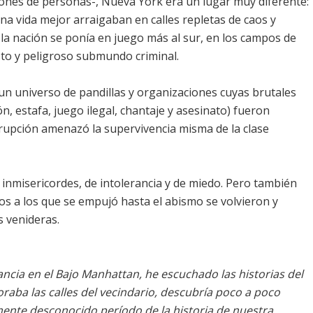
lones de personas-, Nueva York era un lugar muy diferente:
na vida mejor arraigaban en calles repletas de caos y
 la nación se ponía en juego más al sur, en los campos de
asto y peligroso submundo criminal.
un universo de pandillas y organizaciones cuyas brutales
ión, estafa, juego ilegal, chantaje y asesinato) fueron
rrupción amenazó la supervivencia misma de la clase
 inmisericordes, de intolerancia y de miedo. Pero también
os a los que se empujó hasta el abismo se volvieron y
s venideras.
ancia en el Bajo Manhattan, he escuchado las historias del
oraba las calles del vecindario, descubría poco a poco
amente desconocido período de la historia de nuestra