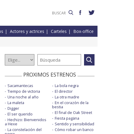
os
Actores y actrices
Carteles
Box-office
PROXIMOS ESTRENOS
Sacamantecas
La bola negra
Tiempo de victoria
El director
Una noche al año
La otra madre
La maleta
En el corazón de la
bestia
Digger
El final de Oak Street
El ser querido
Fiesta pagäna
Hechizo: Bienvenidos
a Hexe
Sentido y sensibilidad
La constelación del
Cómo robar un banco
perro