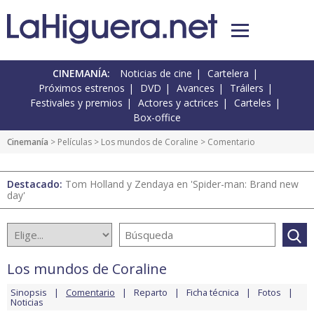
CINEMANÍA:
Noticias de cine
Cartelera
Próximos estrenos
DVD
Avances
Tráilers
Festivales y premios
Actores y actrices
Carteles
Box-office
Cinemanía
> Películas >
Los mundos de Coraline
> Comentario
Destacado:
Tom Holland y Zendaya en 'Spider-man: Brand new
day'
Los mundos de Coraline
Sinopsis
Comentario
Reparto
Ficha técnica
Fotos
Noticias