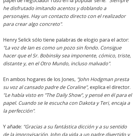
papel de negociador ruso en la popular serie.
"Siempre
he disfrutado imitando acentos y doblando a
personajes. Hay un contacto directo con el realizador
para crear algo concreto"
.
Henry Selick sólo tiene palabras de elogio para el actor:
"La voz de Ian es como un pozo sin fondo. Consigue
hacer que el Sr. Bobinsky sea imponente, cómico, triste,
distante y, en el Otro Mundo, incluso malvado"
.
En ambos hogares de los Jones,
"John Hodgman presta
su voz al cansado padre de Coraline"
, explica el director.
"Le había visto en
"The Daily Show"
, y pensé en él para el
papel. Cuando se le escucha con Dakota y Teri, encaja a
la perfección"
.
Y añade:
"Gracias a su fantástica dicción y a su sentido
de la improvisación, John da vida a un padre divertido y