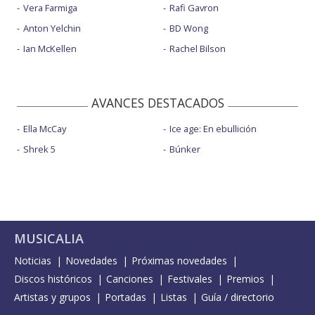
Vera Farmiga
Rafi Gavron
Anton Yelchin
BD Wong
Ian McKellen
Rachel Bilson
AVANCES DESTACADOS
Ella McCay
Ice age: En ebullición
Shrek 5
Búnker
MUSICALIA
Noticias
Novedades
Próximas novedades
Discos históricos
Canciones
Festivales
Premios
Artistas y grupos
Portadas
Listas
Guía / directorio