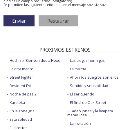
*Indica un campo requerido (obligatorio)
Se permiten las siguientes etiquetas en el mensaje <b> <i> <u>
PROXIMOS ESTRENOS
Hechizo: Bienvenidos a Hexe
Las ciegas hormigas
La otra madre
La maleta
Street Fighter
Ahora los suegros son ellos
Resident Evil
Sentido y sensibilidad
Noche de paz 2
El ser querido
Karateka
El final de Oak Street
En la zona gris
Tadeo Jones y la lámpara
maravillosa
Esta soledad
La invitación
El director