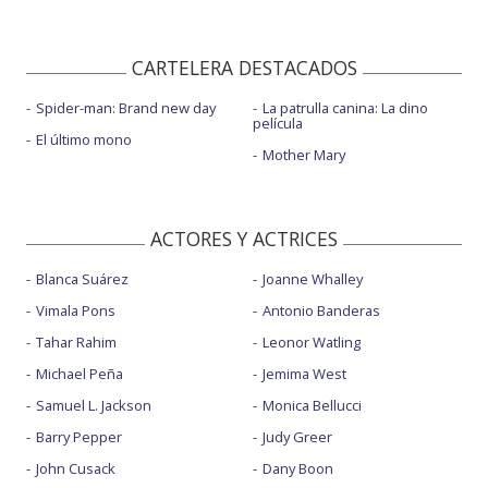
CARTELERA DESTACADOS
Spider-man: Brand new day
La patrulla canina: La dino
película
El último mono
Mother Mary
ACTORES Y ACTRICES
Blanca Suárez
Joanne Whalley
Vimala Pons
Antonio Banderas
Tahar Rahim
Leonor Watling
Michael Peña
Jemima West
Samuel L. Jackson
Monica Bellucci
Barry Pepper
Judy Greer
John Cusack
Dany Boon