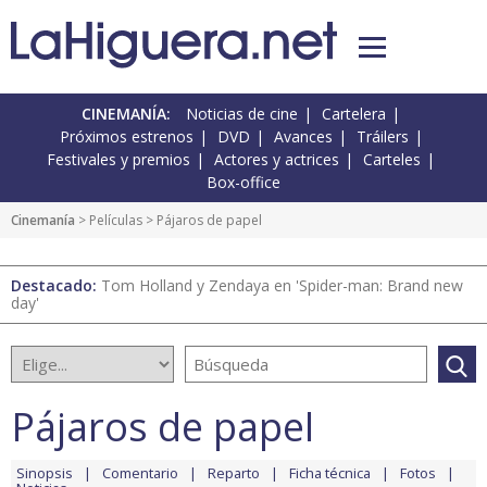
CINEMANÍA:
Noticias de cine
Cartelera
Próximos estrenos
DVD
Avances
Tráilers
Festivales y premios
Actores y actrices
Carteles
Box-office
Cinemanía
> Películas > Pájaros de papel
Destacado:
Tom Holland y Zendaya en 'Spider-man: Brand new
day'
Pájaros de papel
Sinopsis
Comentario
Reparto
Ficha técnica
Fotos