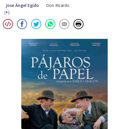
Jose Ángel Egido
Don Ricardo
(
+
)