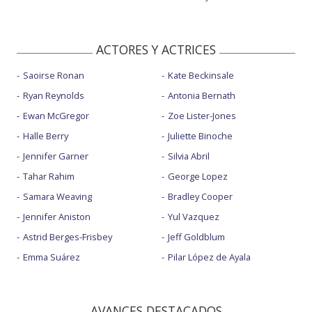
ACTORES Y ACTRICES
Saoirse Ronan
Kate Beckinsale
Ryan Reynolds
Antonia Bernath
Ewan McGregor
Zoe Lister-Jones
Halle Berry
Juliette Binoche
Jennifer Garner
Silvia Abril
Tahar Rahim
George Lopez
Samara Weaving
Bradley Cooper
Jennifer Aniston
Yul Vazquez
Astrid Berges-Frisbey
Jeff Goldblum
Emma Suárez
Pilar López de Ayala
AVANCES DESTACADOS