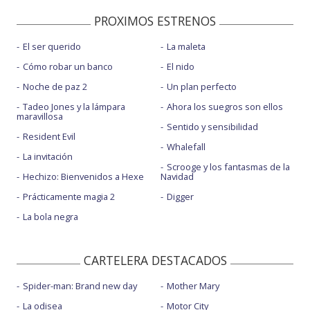
PROXIMOS ESTRENOS
El ser querido
La maleta
Cómo robar un banco
El nido
Noche de paz 2
Un plan perfecto
Tadeo Jones y la lámpara
Ahora los suegros son ellos
maravillosa
Sentido y sensibilidad
Resident Evil
Whalefall
La invitación
Scrooge y los fantasmas de la
Hechizo: Bienvenidos a Hexe
Navidad
Prácticamente magia 2
Digger
La bola negra
CARTELERA DESTACADOS
Spider-man: Brand new day
Mother Mary
La odisea
Motor City