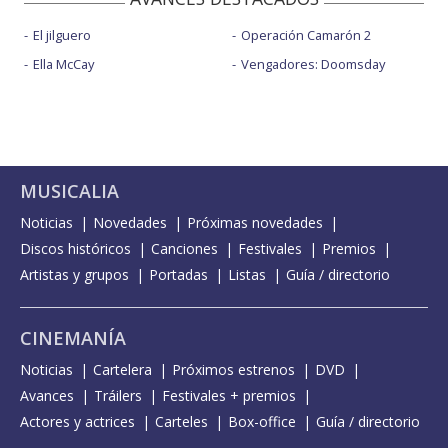
El jilguero
Operación Camarón 2
Ella McCay
Vengadores: Doomsday
MUSICALIA
Noticias
Novedades
Próximas novedades
Discos históricos
Canciones
Festivales
Premios
Artistas y grupos
Portadas
Listas
Guía / directorio
CINEMANÍA
Noticias
Cartelera
Próximos estrenos
DVD
Avances
Tráilers
Festivales + premios
Actores y actrices
Carteles
Box-office
Guía / directorio