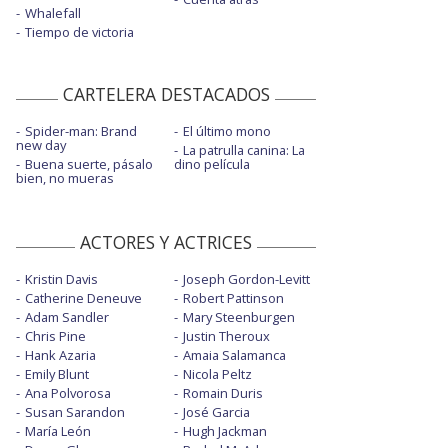
Whalefall
Tiempo de victoria
CARTELERA DESTACADOS
Spider-man: Brand
El último mono
new day
La patrulla canina: La
Buena suerte, pásalo
dino película
bien, no mueras
ACTORES Y ACTRICES
Kristin Davis
Joseph Gordon-Levitt
Catherine Deneuve
Robert Pattinson
Adam Sandler
Mary Steenburgen
Chris Pine
Justin Theroux
Hank Azaria
Amaia Salamanca
Emily Blunt
Nicola Peltz
Ana Polvorosa
Romain Duris
Susan Sarandon
José Garcia
María León
Hugh Jackman