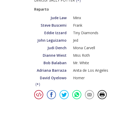
Director SALLY POTTER
(
+
)
Reparto
Jude Law
Minx
Steve Buscemi
Frank
Eddie Izzard
Tiny Diamonds
John Leguizamo
Jed
Judi Dench
Mona Carvell
Dianne Wiest
Miss Roth
Bob Balaban
Mr. White
Adriana Barraza
Anita de Los Angeles
David Oyelowo
Homer
(
+
)