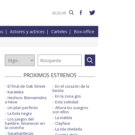
os
Actores y actrices
Carteles
Box-office
PROXIMOS ESTRENOS
El final de Oak Street
En el corazón de la
bestia
Karateka
En la zona gris
Hechizo: Bienvenidos
a Hexe
Esta soledad
Un plan perfecto
Ahora los suegros
son ellos
La bola negra
La maleta
Los juegos del
hambre: Amanecer en
Clayface
la cosecha
La isla olvidada
Sacamantecas
Cuenta atrás