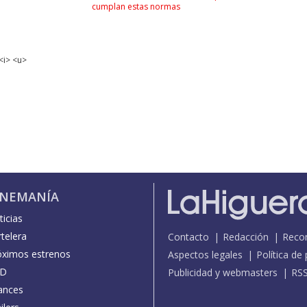
cumplan estas normas
<i> <u>
INEMANÍA
icias
telera
Contacto
Redacción
Reco
óximos estrenos
Aspectos legales
Política de
D
Publicidad y webmasters
RS
ances