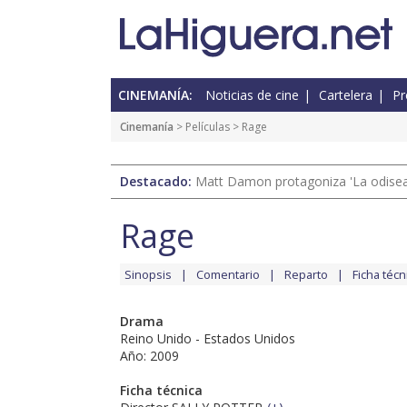
CINEMANÍA:
Noticias de cine
Cartelera
Pr
Cinemanía
> Películas > Rage
Destacado:
Matt Damon protagoniza 'La odisea'
Rage
Sinopsis
Comentario
Reparto
Ficha técn
Drama
Reino Unido - Estados Unidos
Año: 2009
Ficha técnica