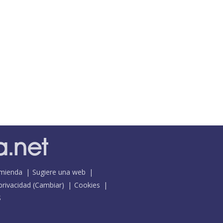
mienda
Sugiere una web
 privacidad
(
Cambiar
)
Cookies
S