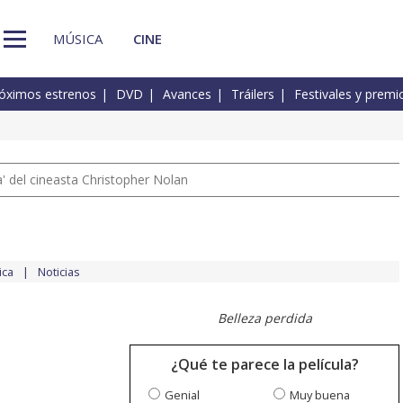
MÚSICA
CINE
óximos estrenos
DVD
Avances
Tráilers
Festivales y premi
 del cineasta Christopher Nolan
ica
Noticias
Belleza perdida
¿Qué te parece la película?
Genial
Muy buena