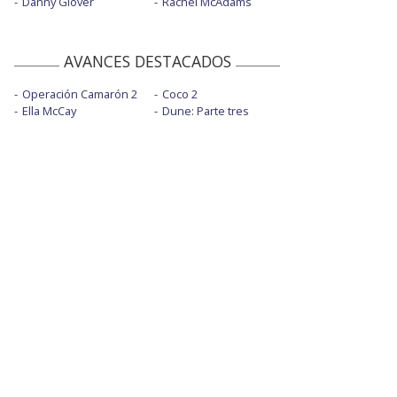
Danny Glover
Rachel McAdams
AVANCES DESTACADOS
Operación Camarón 2
Coco 2
Ella McCay
Dune: Parte tres