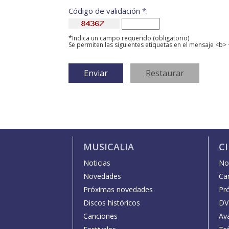
Código de validación *:
*Indica un campo requerido (obligatorio)
Se permiten las siguientes etiquetas en el mensaje <b> 
MUSICALIA
C
Noticias
Not
Novedades
Car
Próximas novedades
Pr
Discos históricos
DV
Canciones
Av