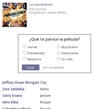
Los perdedores
(The losers)
Dirigida por
Sylvain White
¿Qué te parece la película?
Genial
Muy buena
Entretenida
Interesante
Mediocre
Un rollo
Votar
Ver resultados
Jeffrey Dean Morgan
Clay
Zoe Saldaña
Aisha
Chris Evans
Jensen
Idris Elba
Roque
Columbus Short
Pooch