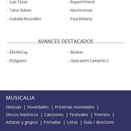
Luis Tosar
Rupert Friend
Tahar Rahim
Mia Kirshner
Isabella Rossellini
Paul Bettany
AVANCES DESTACADOS
Ella McCay
Búnker
El jilguero
Operación Camarón 2
MUSICALIA
Noticias
Novedades
Próximas novedades
Discos históricos
Canciones
Festivales
Premios
Artistas y grupos
Portadas
Listas
Guía / directorio