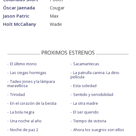
Óscar Jaenada
Cougar
Jason Patric
Max
Holt McCallany
Wade
PROXIMOS ESTRENOS
El último mono
Sacamantecas
Las ciegas hormigas
La patrulla canina: La dino
película
Tadeo Jones y la lámpara
maravillosa
Esta soledad
Trinidad
Sentido y sensibilidad
En el corazón de la bestia
La otra madre
La bola negra
El ser querido
Una noche al año
Tiempo de victoria
Noche de paz 2
Ahora los suegros son ellos