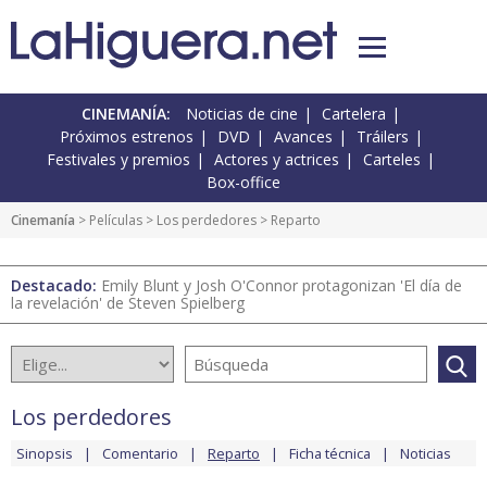
CINEMANÍA:
Noticias de cine
Cartelera
Próximos estrenos
DVD
Avances
Tráilers
Festivales y premios
Actores y actrices
Carteles
Box-office
Cinemanía
> Películas >
Los perdedores
> Reparto
Destacado:
Emily Blunt y Josh O'Connor protagonizan 'El día de
la revelación' de Steven Spielberg
Los perdedores
Sinopsis
Comentario
Reparto
Ficha técnica
Noticias