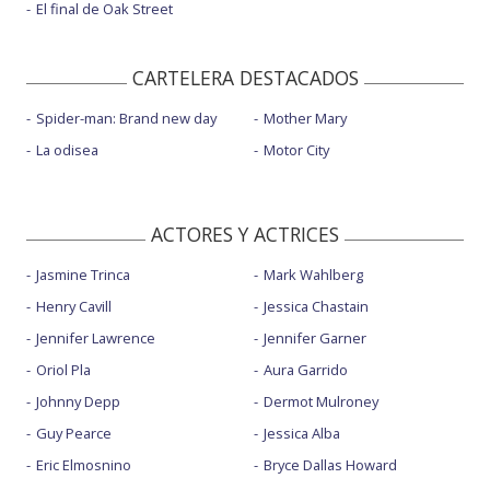
El final de Oak Street
CARTELERA DESTACADOS
Spider-man: Brand new day
Mother Mary
La odisea
Motor City
ACTORES Y ACTRICES
Jasmine Trinca
Mark Wahlberg
Henry Cavill
Jessica Chastain
Jennifer Lawrence
Jennifer Garner
Oriol Pla
Aura Garrido
Johnny Depp
Dermot Mulroney
Guy Pearce
Jessica Alba
Eric Elmosnino
Bryce Dallas Howard