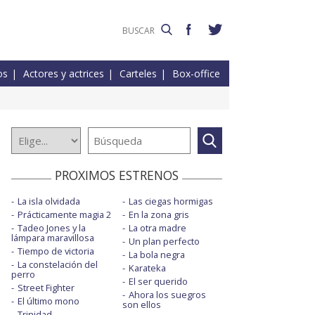
os
Actores y actrices
Carteles
Box-office
PROXIMOS ESTRENOS
La isla olvidada
Las ciegas hormigas
Prácticamente magia 2
En la zona gris
Tadeo Jones y la
La otra madre
lámpara maravillosa
Un plan perfecto
Tiempo de victoria
La bola negra
La constelación del
Karateka
perro
El ser querido
Street Fighter
Ahora los suegros
El último mono
son ellos
Trinidad