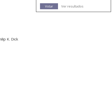
Votar
Ver resultados
lip K. Dick