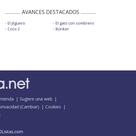
AVANCES DESTACADOS
El jilguero
El gato con sombrero
Coco 2
Búnker
mienda
Sugiere una web
 privacidad
(
Cambiar
)
Cookies
S
0Listas.com