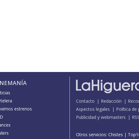
INEMANÍA
icias
telera
Contacto
Redacción
Reco
óximos estrenos
Aspectos legales
Política de
D
Publicidad y webmasters
RS
ances
ilers
Otros servicios:
Chistes
|
Top1