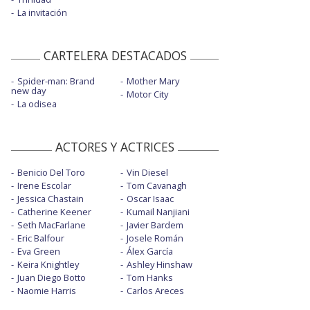
La invitación
CARTELERA DESTACADOS
Spider-man: Brand
Mother Mary
new day
Motor City
La odisea
ACTORES Y ACTRICES
Benicio Del Toro
Vin Diesel
Irene Escolar
Tom Cavanagh
Jessica Chastain
Oscar Isaac
Catherine Keener
Kumail Nanjiani
Seth MacFarlane
Javier Bardem
Eric Balfour
Josele Román
Eva Green
Álex García
Keira Knightley
Ashley Hinshaw
Juan Diego Botto
Tom Hanks
Naomie Harris
Carlos Areces