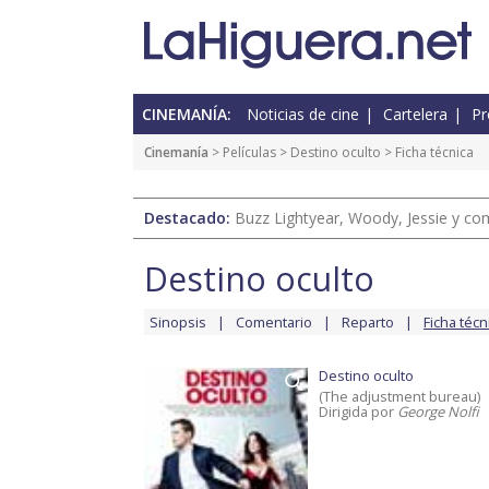
CINEMANÍA:
Noticias de cine
Cartelera
Pr
Cinemanía
> Películas >
Destino oculto
> Ficha técnica
Destacado:
Buzz Lightyear, Woody, Jessie y com
Destino oculto
Sinopsis
Comentario
Reparto
Ficha técn
Destino oculto
(The adjustment bureau)
Dirigida por
George Nolfi