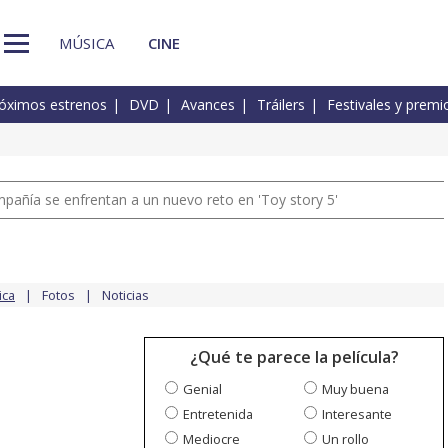
MÚSICA
CINE
óximos estrenos
DVD
Avances
Tráilers
Festivales y premi
pañía se enfrentan a un nuevo reto en 'Toy story 5'
ica
Fotos
Noticias
¿Qué te parece la película?
Genial
Muy buena
Entretenida
Interesante
Mediocre
Un rollo