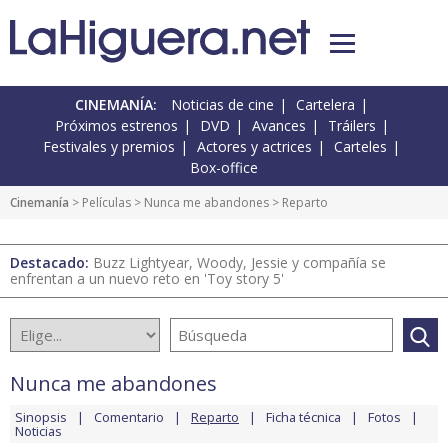
CINEMANÍA:
Noticias de cine
Cartelera
Próximos estrenos
DVD
Avances
Tráilers
Festivales y premios
Actores y actrices
Carteles
Box-office
Cinemanía
> Películas >
Nunca me abandones
> Reparto
Destacado:
Buzz Lightyear, Woody, Jessie y compañía se
enfrentan a un nuevo reto en 'Toy story 5'
Nunca me abandones
Sinopsis
Comentario
Reparto
Ficha técnica
Fotos
Noticias