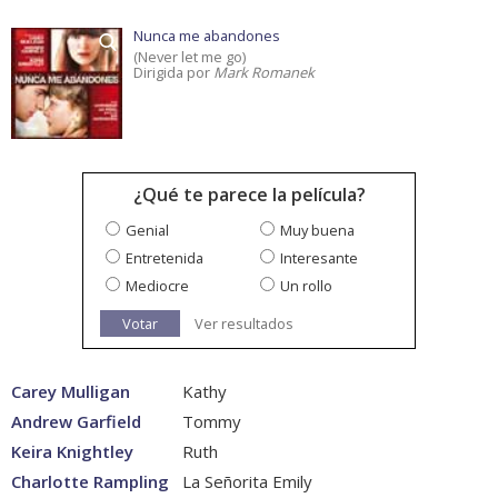
Nunca me abandones
(Never let me go)
Dirigida por
Mark Romanek
¿Qué te parece la película?
Genial
Muy buena
Entretenida
Interesante
Mediocre
Un rollo
Votar
Ver resultados
Carey Mulligan
Kathy
Andrew Garfield
Tommy
Keira Knightley
Ruth
Charlotte Rampling
La Señorita Emily