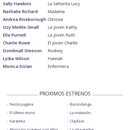
Sally Hawkins
La Señorita Lucy
Nathalie Richard
Madame
Andrea Riseborough
Chrissie
Izzy Meikle-Small
La joven Kathy
Ella Purnell
La joven Ruth
Charlie Rowe
El joven Charlie
Domhnall Gleeson
Rodney
Lydia Wilson
Hannah
Monica Dolan
Enfermera
PROXIMOS ESTRENOS
Fiesta pagäna
Burundanga
El último mono
La invitación
Karateka
Clayface
Ahora los suegros son ellos
La otra madre