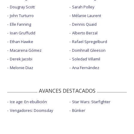
Dougray Scott
Sarah Polley
John Turturro
Mélanie Laurent
Elle Fanning
Dennis Quaid
Ioan Gruffudd
Alberto Berzal
Ethan Hawke
Rafael Spregelburd
Macarena Gómez
Domhnall Gleeson
Derek Jacobi
Soledad Villamil
Melonie Diaz
Ana Fernández
AVANCES DESTACADOS
Ice age: En ebullición
Star Wars: Starfighter
Vengadores: Doomsday
Búnker