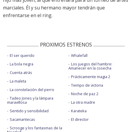
hijo más joven, al que entrenará para un torneo de artes
marciales. Él y su hermano mayor tendrán que
enfrentarse en el ring.
PROXIMOS ESTRENOS
El ser querido
Whalefall
La bola negra
Los juegos del hambre:
Amanecer en la cosecha
Cuenta atrás
Prácticamente magia 2
La maleta
Tiempo de victoria
La constelación del perro
Noche de paz 2
Tadeo Jones y la lámpara
maravillosa
La otra madre
Sentido y sensibilidad
Karateka
Sacamantecas
El director
Scrooge y los fantasmas de la