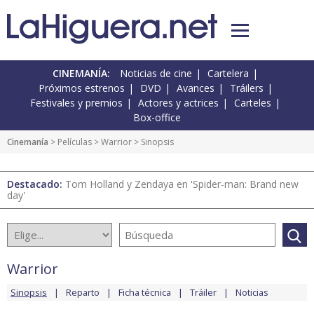
CINEMANÍA:
Noticias de cine
Cartelera
Próximos estrenos
DVD
Avances
Tráilers
Festivales y premios
Actores y actrices
Carteles
Box-office
Cinemanía
> Películas >
Warrior
> Sinopsis
Destacado:
Tom Holland y Zendaya en 'Spider-man: Brand new
day'
Warrior
Sinopsis
Reparto
Ficha técnica
Tráiler
Noticias