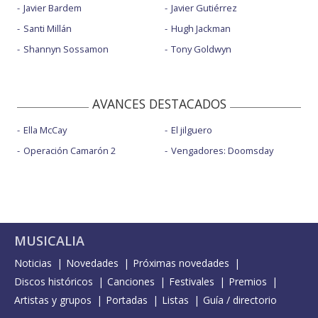
Javier Bardem
Javier Gutiérrez
Santi Millán
Hugh Jackman
Shannyn Sossamon
Tony Goldwyn
AVANCES DESTACADOS
Ella McCay
El jilguero
Operación Camarón 2
Vengadores: Doomsday
MUSICALIA
Noticias
Novedades
Próximas novedades
Discos históricos
Canciones
Festivales
Premios
Artistas y grupos
Portadas
Listas
Guía / directorio