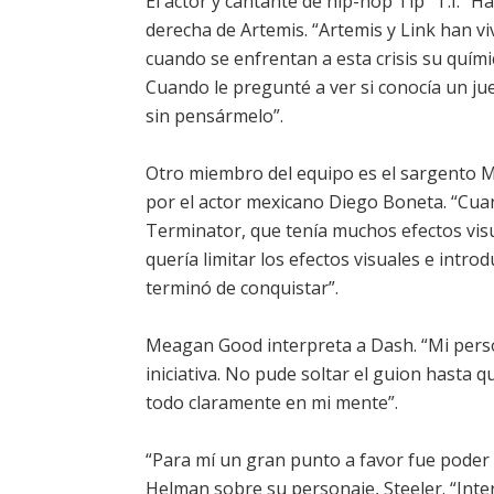
El actor y cantante de hip-hop Tip “T.I.” H
derecha de Artemis. “Artemis y Link han vi
cuando se enfrentan a esta crisis su químic
Cuando le pregunté a ver si conocía un ju
sin pensármelo”.
Otro miembro del equipo es el sargento M
por el actor mexicano Diego Boneta. “
Terminator, que tenía muchos efectos vis
quería limitar los efectos visuales e introd
terminó de conquistar”.
Meagan Good interpreta a Dash. “Mi pers
iniciativa. No pude soltar el guion hasta q
todo claramente en mi mente”.
“Para mí un gran punto a favor fue poder
Helman sobre su personaje, Steeler. “Inte