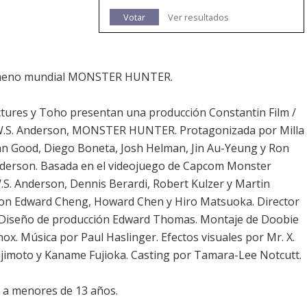
Votar
Ver resultados
enómeno mundial MONSTER HUNTER.
ctures y Toho presentan una producción Constantin Film /
ul W.S. Anderson, MONSTER HUNTER. Protagonizada por Milla
agan Good, Diego Boneta, Josh Helman, Jin Au-Yeung y Ron
Anderson. Basada en el videojuego de Capcom Monster
.S. Anderson, Dennis Berardi, Robert Kulzer y Martin
son Edward Cheng, Howard Chen y Hiro Matsuoka. Director
 Diseño de producción Edward Thomas. Montaje de Doobie
ox. Música por Paul Haslinger. Efectos visuales por Mr. X.
jimoto y Kaname Fujioka. Casting por Tamara-Lee Notcutt.
 menores de 13 años.