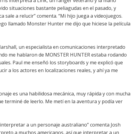
arris interpreta a Link, un ranger veterano y la mano
vido situaciones bastante peliagudas en el pasado, y
a sale a relucir” comenta. “Mi hijo juega a videojuegos.
ego llamado Monster Hunter me dijo que hiciese la película
arshall, un especialista en comunicaciones interpretado
Cuando me hablaron de MONSTER HUNTER estaba rodando
uales. Paul me enseñó los storyboards y me explicó que
ucir a los actores en localizaciones reales, y ahí ya me
onaje es una habilidosa mecánica, muy rápida y con mucha
ue terminé de leerlo. Me metí en la aventura y podía ver
 interpretar a un personaje australiano” comenta Josh
rpreto a muchos americanos, así que interpretar a un