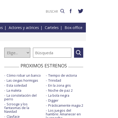
os
Actores y actrices
Carteles
Box-office
PROXIMOS ESTRENOS
Cómo robar un banco
Tiempo de victoria
Las ciegas hormigas
Trinidad
Esta soledad
En la zona gris
La maleta
Noche de paz 2
La constelación del
La bola negra
perro
Digger
Scrooge y los
Prácticamente magia 2
fantasmas de la
Los juegos del
Navidad
hambre: Amanecer en
Clayface
la cosecha