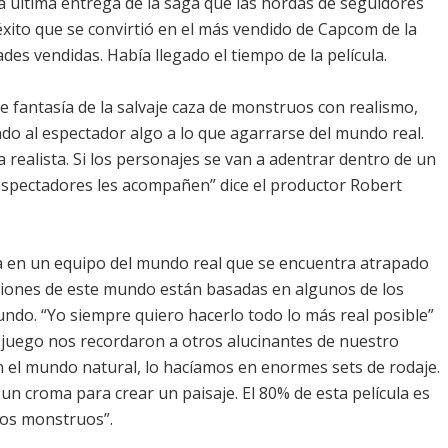
a última entrega de la saga que las hordas de seguidores
éxito que se convirtió en el más vendido de Capcom de la
des vendidas. Había llegado el tiempo de la película.
 fantasía de la salvaje caza de monstruos con realismo,
ndo al espectador algo a lo que agarrarse del mundo real.
 realista. Si los personajes se van a adentrar dentro de un
pectadores les acompañen” dice el productor Robert
ra en un equipo del mundo real que se encuentra atrapado
ciones de este mundo están basadas en algunos de los
undo. “Yo siempre quiero hacerlo todo lo más real posible”
el juego nos recordaron a otros alucinantes de nuestro
l mundo natural, lo hacíamos en enormes sets de rodaje.
n croma para crear un paisaje. El 80% de esta película es
 los monstruos”.