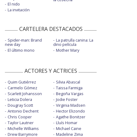
El nido
La invitación
CARTELERA DESTACADOS
Spider-man: Brand
La patrulla canina: La
new day
dino película
El último mono
Mother Mary
ACTORES Y ACTRICES
Quim Gutiérrez
Silvia Abascal
Carmelo Gómez
Taissa Farmiga
Scarlett Johansson
Begoña Vargas
Leticia Dolera
Jodie Foster
Dougray Scott
Virginia Madsen
Antonio Dechent
Hector Elizondo
Chris Cooper
Agathe Bonitzer
Taylor Lautner
Lluís Homar
Michelle Williams
Michael Caine
Drew Barrymore
Madeline Zima