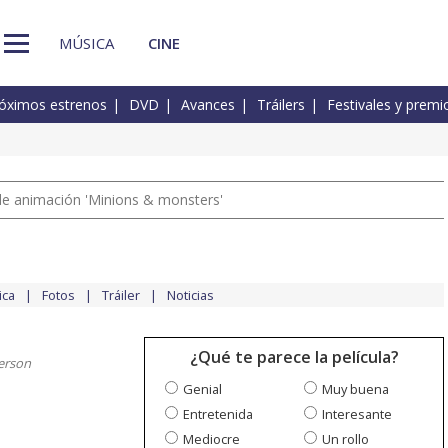
MÚSICA
CINE
óximos estrenos
DVD
Avances
Tráilers
Festivales y premi
a de animación 'Minions & monsters'
ica
Fotos
Tráiler
Noticias
¿Qué te parece la película?
erson
Genial
Muy buena
Entretenida
Interesante
Mediocre
Un rollo