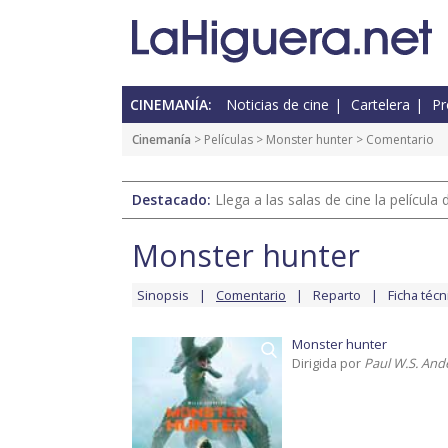
CINEMANÍA:
Noticias de cine
Cartelera
Pr
Cinemanía
> Películas >
Monster hunter
> Comentario
Destacado:
Llega a las salas de cine la películ
Monster hunter
Sinopsis
Comentario
Reparto
Ficha técn
Monster hunter
Dirigida por
Paul W.S. And