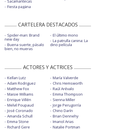
Sacamantecas
Fiesta pagäna
CARTELERA DESTACADOS
Spider-man: Brand
El último mono
new day
La patrulla canina: La
Buena suerte, pásalo
dino película
bien, no mueras
ACTORES Y ACTRICES
Kellan Lutz
María Valverde
Adam Rodriguez
Chris Hemsworth
Matthew Fox
Raúl Arévalo
Maisie Williams
Emma Thompson
Enrique Villén
Sienna Miller
Melvil Poupaud
Jorge Perugorría
José Coronado
Chino Darín
Amanda Schull
Brian Dennehy
Emma Stone
Imanol Arias
Richard Gere
Natalie Portman