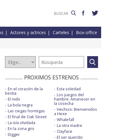
os
Actores y actrices
Carteles
Box-office
PROXIMOS ESTRENOS
En el corazón de la
Esta soledad
bestia
Los juegos del
El nido
hambre: Amanecer en
la cosecha
La bola negra
Hechizo: Bienvenidos
Las ciegas hormigas
a Hexe
El final de Oak Street
Whalefall
La isla olvidada
La otra madre
En la zona gris
Clayface
Digger
El ser querido