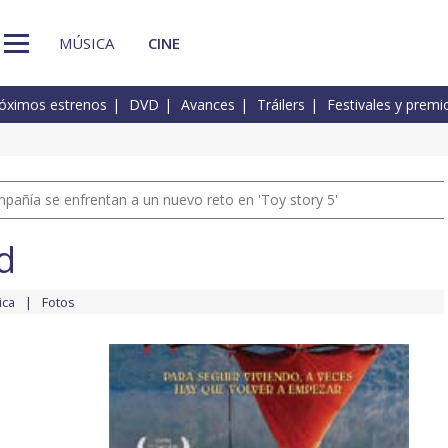
MÚSICA
CINE
óximos estrenos
DVD
Avances
Tráilers
Festivales y premi
pañía se enfrentan a un nuevo reto en 'Toy story 5'
d
ica
Fotos