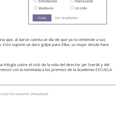
Entretenida
Interesante
Mediocre
Un rollo
Votar
Ver resultados
ria que, al darse cuenta un día de que ya no entiende a sus
 Esto supone un duro golpe para Elika, su mujer desde hace
trilogía sobre el ciclo de la vida del director Jan Sverák y del
 comenzó con la nominada a los premios de la Academia ESCUELA
s por los usuarios!
(
Actualizar
)