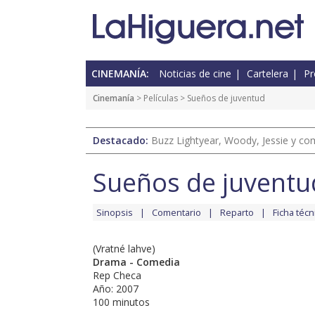
CINEMANÍA:
Noticias de cine
Cartelera
Pr
Cinemanía
> Películas > Sueños de juventud
Destacado:
Buzz Lightyear, Woody, Jessie y com
Sueños de juventu
Sinopsis
Comentario
Reparto
Ficha técn
(Vratné lahve)
Drama - Comedia
Rep Checa
Año: 2007
100 minutos