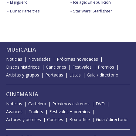
El jilguero
Ice age: En ebullición
Dune: Parte tres
Star Wars: Starfighter
MUSICALIA
Noticias
Novedades
Próximas novedades
Discos históricos
Canciones
Festivales
Premios
Artistas y grupos
Portadas
Listas
Guía / directorio
CINEMANÍA
Noticias
Cartelera
Próximos estrenos
DVD
Avances
Tráilers
Festivales + premios
Actores y actrices
Carteles
Box-office
Guía / directorio