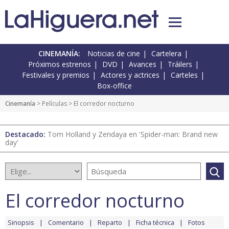
CINEMANÍA:
Noticias de cine
Cartelera
Próximos estrenos
DVD
Avances
Tráilers
Festivales y premios
Actores y actrices
Carteles
Box-office
Cinemanía
> Películas > El corredor nocturno
Destacado:
Tom Holland y Zendaya en 'Spider-man: Brand new
day'
El corredor nocturno
Sinopsis
Comentario
Reparto
Ficha técnica
Fotos