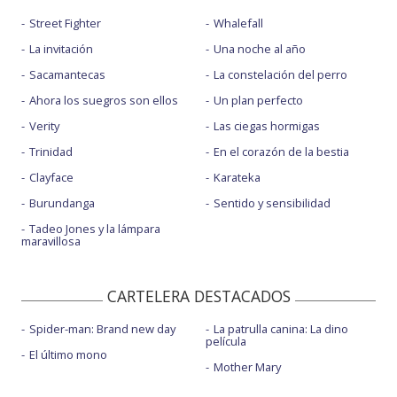
Street Fighter
Whalefall
La invitación
Una noche al año
Sacamantecas
La constelación del perro
Ahora los suegros son ellos
Un plan perfecto
Verity
Las ciegas hormigas
Trinidad
En el corazón de la bestia
Clayface
Karateka
Burundanga
Sentido y sensibilidad
Tadeo Jones y la lámpara
maravillosa
CARTELERA DESTACADOS
Spider-man: Brand new day
La patrulla canina: La dino
película
El último mono
Mother Mary