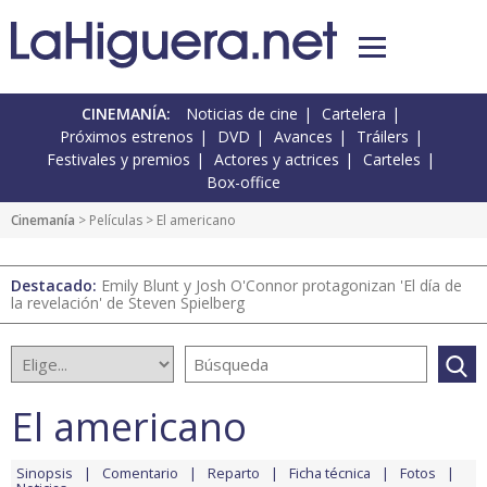
CINEMANÍA:
Noticias de cine
Cartelera
Próximos estrenos
DVD
Avances
Tráilers
Festivales y premios
Actores y actrices
Carteles
Box-office
Cinemanía
> Películas > El americano
Destacado:
Emily Blunt y Josh O'Connor protagonizan 'El día de
la revelación' de Steven Spielberg
El americano
Sinopsis
Comentario
Reparto
Ficha técnica
Fotos