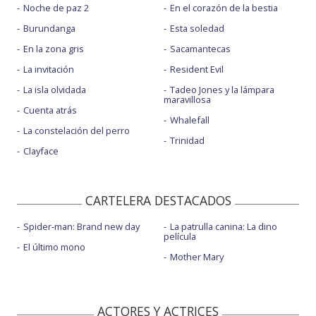
Noche de paz 2
En el corazón de la bestia
Burundanga
Esta soledad
En la zona gris
Sacamantecas
La invitación
Resident Evil
La isla olvidada
Tadeo Jones y la lámpara
maravillosa
Cuenta atrás
Whalefall
La constelación del perro
Trinidad
Clayface
CARTELERA DESTACADOS
Spider-man: Brand new day
La patrulla canina: La dino
película
El último mono
Mother Mary
ACTORES Y ACTRICES