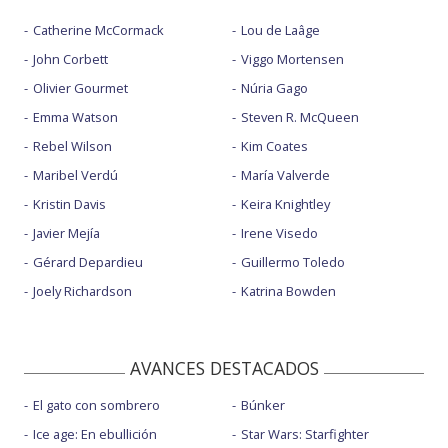
Catherine McCormack
Lou de Laâge
John Corbett
Viggo Mortensen
Olivier Gourmet
Núria Gago
Emma Watson
Steven R. McQueen
Rebel Wilson
Kim Coates
Maribel Verdú
María Valverde
Kristin Davis
Keira Knightley
Javier Mejía
Irene Visedo
Gérard Depardieu
Guillermo Toledo
Joely Richardson
Katrina Bowden
AVANCES DESTACADOS
El gato con sombrero
Búnker
Ice age: En ebullición
Star Wars: Starfighter