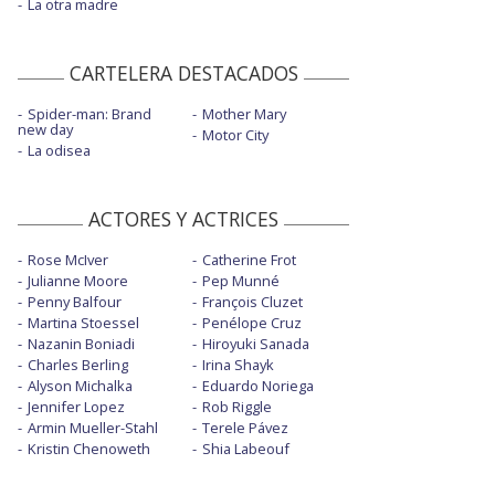
La otra madre
CARTELERA DESTACADOS
Spider-man: Brand
Mother Mary
new day
Motor City
La odisea
ACTORES Y ACTRICES
Rose McIver
Catherine Frot
Julianne Moore
Pep Munné
Penny Balfour
François Cluzet
Martina Stoessel
Penélope Cruz
Nazanin Boniadi
Hiroyuki Sanada
Charles Berling
Irina Shayk
Alyson Michalka
Eduardo Noriega
Jennifer Lopez
Rob Riggle
Armin Mueller-Stahl
Terele Pávez
Kristin Chenoweth
Shia Labeouf