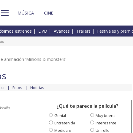
MÚSICA
CINE
óximos estrenos
DVD
Avances
Tráilers
Festivales y premi
sis
a de animación 'Minions & monsters'
os
ica
Fotos
Noticias
¿Qué te parece la película?
elilla
Genial
Muy buena
Entretenida
Interesante
Mediocre
Un rollo