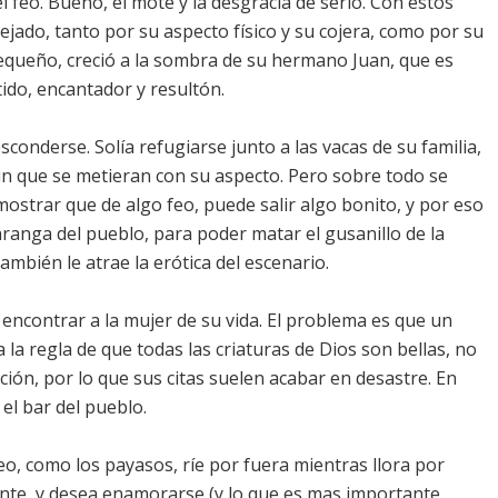
 feo. Bueno, el mote y la desgracia de serlo. Con estos
jado, tanto por su aspecto físico y su cojera, como por su
equeño, creció a la sombra de su hermano Juan, que es
tido, encantador y resultón.
esconderse. Solía refugiarse junto a las vacas de su familia,
sin que se metieran con su aspecto. Pero sobre todo se
ostrar que de algo feo, puede salir algo bonito, y por eso
aranga del pueblo, para poder matar el gusanillo de la
mbién le atrae la erótica del escenario.
 encontrar a la mujer de su vida. El problema es que un
la regla de que todas las criaturas de Dios son bellas, no
ción, por lo que sus citas suelen acabar en desastre. En
el bar del pueblo.
seo, como los payasos, ríe por fuera mientras llora por
rente, y desea enamorarse (y lo que es mas importante,