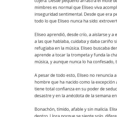
cojera. Desde pequeño arrastra el mote del
mimbres es normal que Eliseo viva acomple
inseguridad sentimental. Desde que era p
todo lo que Eliseo nunca ha sido: extrover
Eliseo aprendió, desde crío, a aislarse y a 
a las que hablaba, cuidaba y daba cariño 
refugiaba en la música. Eliseo buscaba dem
aprende a tocar la trompeta y funda la ch
música, y aunque nunca lo ha confesado, ta
A pesar de todo esto, Eliseo no renuncia a
hombre que ha nacido como la excepción a 
tiene total confianza en su poder de seduc
desastre y en la anécdota de la semana en 
Bonachón, tímido, afable y sin malicia. Eli
dentro. Llora porque se siente solo, dife