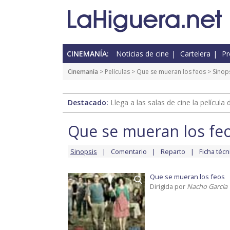
CINEMANÍA:
Noticias de cine
Cartelera
Pr
Cinemanía
> Películas >
Que se mueran los feos
> Sinop
Destacado:
Llega a las salas de cine la películ
Que se mueran los fe
Sinopsis
Comentario
Reparto
Ficha técn
Que se mueran los feos
Dirigida por
Nacho García V