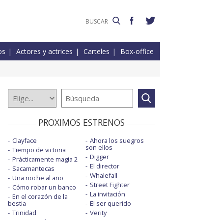
os
Actores y actrices
Carteles
Box-office
PROXIMOS ESTRENOS
Clayface
Ahora los suegros
son ellos
Tiempo de victoria
Digger
Prácticamente magia 2
El director
Sacamantecas
Whalefall
Una noche al año
Street Fighter
Cómo robar un banco
La invitación
En el corazón de la
bestia
El ser querido
Trinidad
Verity