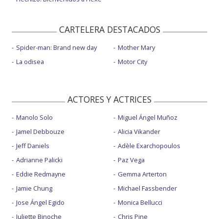
CARTELERA DESTACADOS
Spider-man: Brand new day
Mother Mary
La odisea
Motor City
ACTORES Y ACTRICES
Manolo Solo
Miguel Ángel Muñoz
Jamel Debbouze
Alicia Vikander
Jeff Daniels
Adèle Exarchopoulos
Adrianne Palicki
Paz Vega
Eddie Redmayne
Gemma Arterton
Jamie Chung
Michael Fassbender
Jose Ángel Egido
Monica Bellucci
Juliette Binoche
Chris Pine