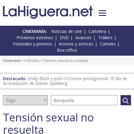
CINEMANÍA:
Noticias de cine
Cartelera
Próximos estrenos
DVD
Avances
Tráilers
Festivales y premios
Actores y actrices
Carteles
Box-office
Cinemanía
> Películas > Tensión sexual no resuelta
Destacado:
Emily Blunt y Josh O'Connor protagonizan 'El día de
la revelación' de Steven Spielberg
Tensión sexual no
resuelta