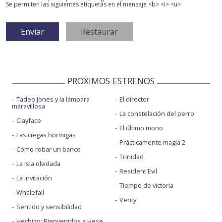
Se permiten las siguientes etiquetas en el mensaje <b> <i> <u>
PROXIMOS ESTRENOS
Tadeo Jones y la lámpara
El director
maravillosa
La constelación del perro
Clayface
El último mono
Las ciegas hormigas
Prácticamente magia 2
Cómo robar un banco
Trinidad
La isla olvidada
Resident Evil
La invitación
Tiempo de victoria
Whalefall
Verity
Sentido y sensibilidad
Hechizo: Bienvenidos a Hexe