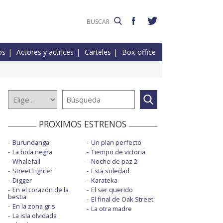
os
Actores y actrices
Carteles
Box-office
PROXIMOS ESTRENOS
Burundanga
Un plan perfecto
La bola negra
Tiempo de victoria
Whalefall
Noche de paz 2
Street Fighter
Esta soledad
Digger
Karateka
En el corazón de la
El ser querido
bestia
El final de Oak Street
En la zona gris
La otra madre
La isla olvidada