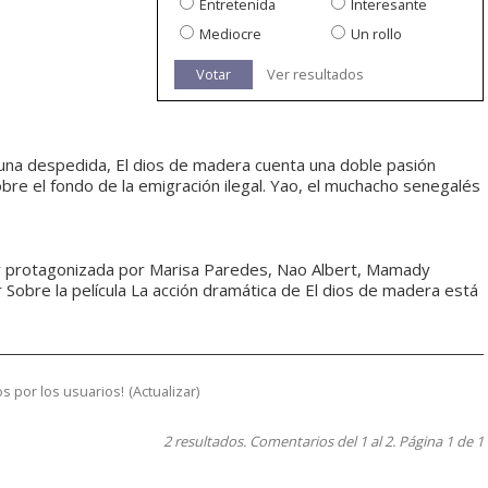
Entretenida
Interesante
Mediocre
Un rollo
Votar
Ver resultados
e una despedida, El dios de madera cuenta una doble pasión
e el fondo de la emigración ilegal. Yao, el muchacho senegalés
, y protagonizada por Marisa Paredes, Nao Albert, Mamady
 Sobre la película La acción dramática de El dios de madera está
s por los usuarios!
(
Actualizar
)
2 resultados. Comentarios del 1 al 2. Página 1 de 1