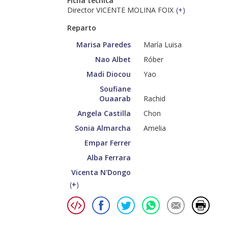
Ficha técnica
Director VICENTE MOLINA FOIX
(
+
)
Reparto
Marisa Paredes
María Luisa
Nao Albet
Róber
Madi Diocou
Yao
Soufiane
Ouaarab
Rachid
Angela Castilla
Chon
Sonia Almarcha
Amelia
Empar Ferrer
Alba Ferrara
Vicenta N'Dongo
(
+
)