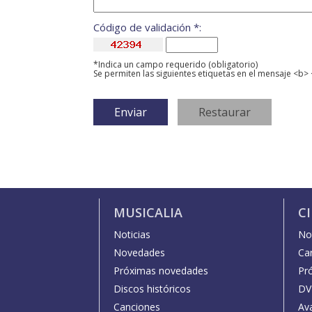
Código de validación *:
*Indica un campo requerido (obligatorio)
Se permiten las siguientes etiquetas en el mensaje <b> 
MUSICALIA
C
Noticias
Not
Novedades
Car
Próximas novedades
Pr
Discos históricos
DV
Canciones
Av