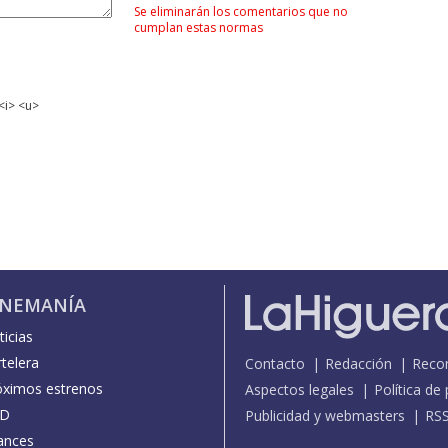
Se eliminarán los comentarios que no
cumplan estas normas
<i> <u>
INEMANÍA
icias
telera
Contacto
Redacción
Reco
óximos estrenos
Aspectos legales
Política de
D
Publicidad y webmasters
RS
ances