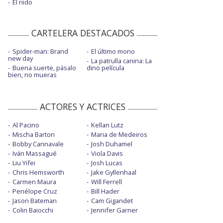
El nido
CARTELERA DESTACADOS
Spider-man: Brand
El último mono
new day
La patrulla canina: La
Buena suerte, pásalo
dino película
bien, no mueras
ACTORES Y ACTRICES
Al Pacino
Kellan Lutz
Mischa Barton
Maria de Medeiros
Bobby Cannavale
Josh Duhamel
Iván Massagué
Viola Davis
Liu Yifei
Josh Lucas
Chris Hemsworth
Jake Gyllenhaal
Carmen Maura
Will Ferrell
Penélope Cruz
Bill Hader
Jason Bateman
Cam Gigandet
Colin Baiocchi
Jennifer Garner