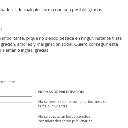
e madera" de cualquier forma que sea posible. gracias
25
e importante, prque no siendo pesada en ningún instante trata
igración, amores y marginación social. Quiero conseguir esta
en alemán o inglés. gracias
ormulario!
NORMAS DE PARTICIPACIÓN
No se permitirán los comentarios fuera de
tema ó injuriantes
No se aceptarán los contenidos
considerados como publicitarios