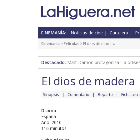
CINEMANÍA:
Noticias de cine
Cartelera
Pr
Cinemanía
> Películas > El dios de madera
Destacado:
Matt Damon protagoniza 'La odisea'
El dios de madera
Sinopsis
Comentario
Reparto
Ficha técn
Drama
España
Año: 2010
116 minutos