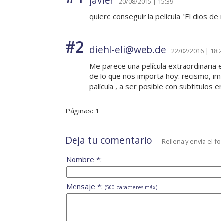
javier
20/08/2015 | 15:39
quiero conseguir la película "El dios d
#2
diehl-eli@web.de
22/02/2016 | 18:
Me parece una película extraordinaria 
de lo que nos importa hoy: recismo, im
palícula , a ser posible con subtitulos 
Páginas:
1
Deja tu comentario
Rellena y envía el f
Nombre *:
Mensaje *:
(500 caracteres máx)