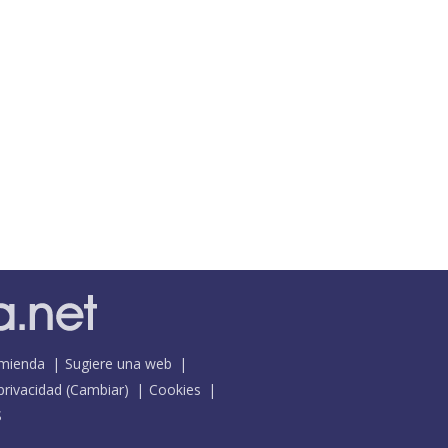
mienda
Sugiere una web
 privacidad
(
Cambiar
)
Cookies
S