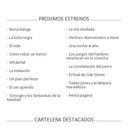
PROXIMOS ESTRENOS
Burundanga
La isla olvidada
La bola negra
Hechizo: Bienvenidos a Hexe
El nido
Una noche al año
Cómo robar un banco
Los juegos del hambre:
Amanecer en la cosecha
Whalefall
La constelación del perro
La invitación
El final de Oak Street
Un plan perfecto
Tadeo Jones y la lámpara
maravillosa
El ser querido
Fiesta pagäna
Scrooge y los fantasmas de la
Navidad
CARTELERA DESTACADOS