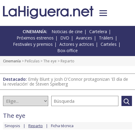
CINEMANÍA:
Noticias de cine
Cartelera
Próximos estrenos
DVD
Avances
Tráilers
Festivales y premios
Actores y actrices
Carteles
Box-office
Cinemanía
> Películas >
The eye
> Reparto
Destacado:
Emily Blunt y Josh O'Connor protagonizan 'El día de
la revelación' de Steven Spielberg
The eye
Sinopsis
Reparto
Ficha técnica