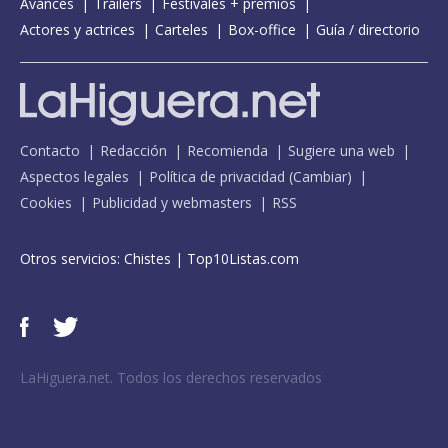
Avances
Tráilers
Festivales + premios
Actores y actrices
Carteles
Box-office
Guía / directorio
Contacto
Redacción
Recomienda
Sugiere una web
Aspectos legales
Política de privacidad
(
Cambiar
)
Cookies
Publicidad y webmasters
RSS
Otros servicios:
Chistes
|
Top10Listas.com
LaHiguera.net. Todos los derechos reservados