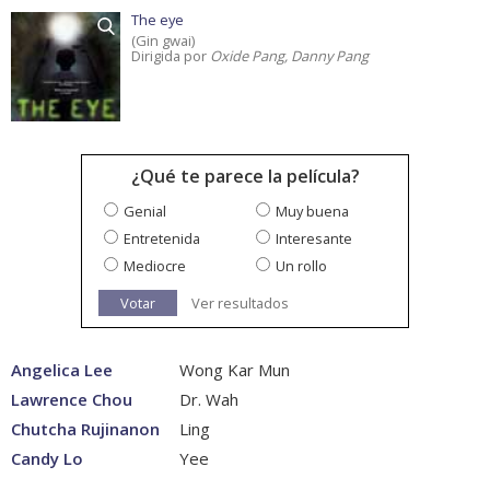
The eye
(Gin gwai)
Dirigida por
Oxide Pang, Danny Pang
¿Qué te parece la película?
Genial
Muy buena
Entretenida
Interesante
Mediocre
Un rollo
Votar
Ver resultados
Angelica Lee
Wong Kar Mun
Lawrence Chou
Dr. Wah
Chutcha Rujinanon
Ling
Candy Lo
Yee