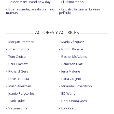
Spider-man: Brand new day
El último mono
Buena suerte, pásalo bien, no
La patrulla canina: La dino
mueras
película
ACTORES Y ACTRICES
Morgan Freeman
María Vázquez
Sharon Stone
Noomi Rapace
Tom Cruise
Rachel McAdams
Paul Giamatti
Cameron Diaz
Richard Gere
Jena Malone
Dave Bautista
Carla Gugino
Malin Akerman
Miranda Richardson
Juanjo Puigcorbé
BD Wong
Clark Duke
Denis Podalydès
Virginie Efira
Lola Créton