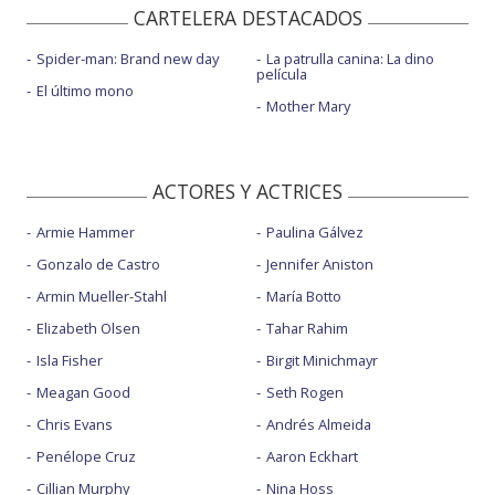
CARTELERA DESTACADOS
Spider-man: Brand new day
La patrulla canina: La dino
película
El último mono
Mother Mary
ACTORES Y ACTRICES
Armie Hammer
Paulina Gálvez
Gonzalo de Castro
Jennifer Aniston
Armin Mueller-Stahl
María Botto
Elizabeth Olsen
Tahar Rahim
Isla Fisher
Birgit Minichmayr
Meagan Good
Seth Rogen
Chris Evans
Andrés Almeida
Penélope Cruz
Aaron Eckhart
Cillian Murphy
Nina Hoss