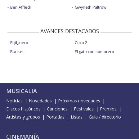
Ben Affleck
Gwyneth Paltrow
AVANCES DESTACADOS
El jilguero
Coco 2
Búnker
El gato con sombrero
MUSICALIA
Noticias
Novedades
Próximas novedades
Discos históricos
Canciones
Festivales
Premios
Artistas y grupos
Portadas
Listas
Guía / directorio
CINEMANÍA