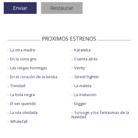
PROXIMOS ESTRENOS
La otra madre
Karateka
En la zona gris
Cuenta atrás
Las ciegas hormigas
Verity
En el corazón de la bestia
Street Fighter
Trinidad
La maleta
La bola negra
La invitación
El ser querido
Digger
La isla olvidada
Scrooge y los fantasmas de la
Navidad
Whalefall